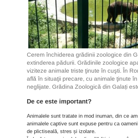
Cerem închiderea grădinii zoologice din Ga
extinderea pădurii. Grădinile zoologice apa
viziteze animale triste ţinute în cuşti. În R
află în situaţii precare, cu animale ţinute î
neglijate. Grădina Zoologică din Galați est
De ce este important?
Animalele sunt tratate in mod inuman, din ce am
animalele captive sunt expuse pentru ca oamenii 
de plictiseală, stres și izolare.