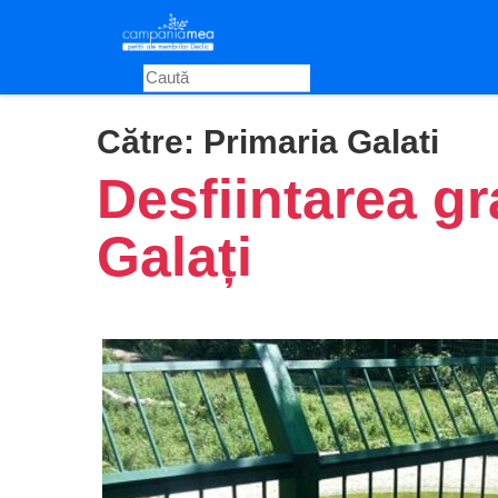
Skip
to
main
content
Către:
Primaria Galati
Desfiintarea gr
Galați