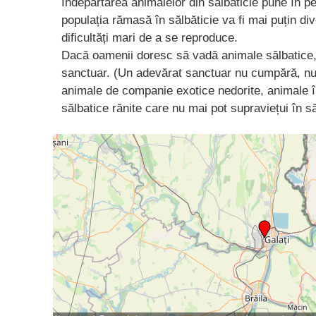
Îndepărtarea animalelor din sălbăticie pune în pe
populația rămasă în sălbăticie va fi mai puțin di
dificultăți mari de a se reproduce.
Dacă oamenii doresc să vadă animale sălbatice, 
sanctuar. (Un adevărat sanctuar nu cumpără, nu
animale de companie exotice nedorite, animale î
sălbatice rănite care nu mai pot supraviețui în să