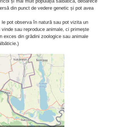
ricol și mai mult populația sălbatică, deoarece
versă din punct de vedere genetic și pot avea
le pot observa în natură sau pot vizita un
 vinde sau reproduce animale, ci primește
n exces din grădini zoologice sau animale
lbăticie.)