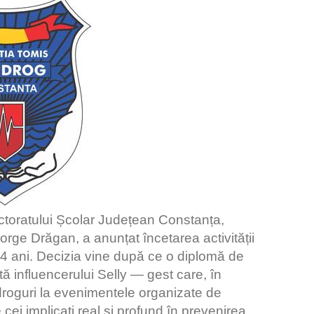
ectoratului Școlar Județean Constanța,
orge Drăgan, a anunțat încetarea activității
4 ani. Decizia vine după ce o diplomă de
ă influencerului Selly — gest care, în
droguri la evenimentele organizate de
cei implicați real și profund în prevenirea