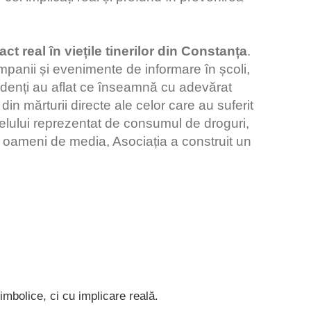
t real în viețile tinerilor din Constanța
.
panii și evenimente de informare în școli,
studenți au aflat ce înseamnă cu adevărat
din mărturii directe ale celor care au suferit
lagelului reprezentat de consumul de droguri,
usiv oameni de media, Asociația a construit un
mbolice, ci cu implicare reală.