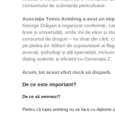
consumului de substanțe periculoase.
Asociația Tomis Antidrog a avut un impac
George Drăgan a organizat conferințe, cam
licee și universități, unde mii de elevi și 
consumul de droguri – nu doar din cărți, ci 
pe pielea lor. Alături de supraviețuiri ai f
avocați, psihologi și alți specialiști, incl
dialog autentic și eficient cu Generația Z.
Acum, tot acest efort riscă să dispară.
De ce este important?
De ce să semnezi?
Pentru că lupta antidrog nu se face cu diplome si