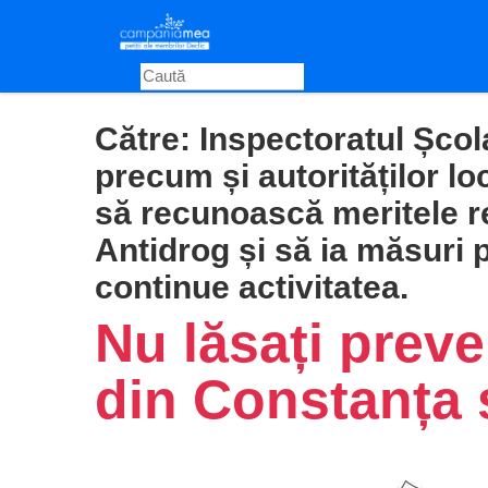
Skip
to
main
content
Către:
Inspectoratul Șco
precum și autorităților lo
să recunoască meritele re
Antidrog și să ia măsuri 
continue activitatea.
Nu lăsați preve
din Constanța 