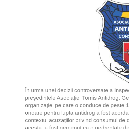
În urma unei decizii controversate a Insp
președintele Asociației Tomis Antidrog, Ge
organizației pe care o conduce de peste 1
onoare pentru lupta antidrog a fost acordat
contextul acuzațiilor privind consumul de 
acesta, a fost perceput ca o nedreptate de 