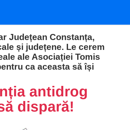
lar Județean Constanța,
cale și județene. Le cerem
ale ale Asociației Tomis
pentru ca aceasta să își
nția antidrog
să dispară!