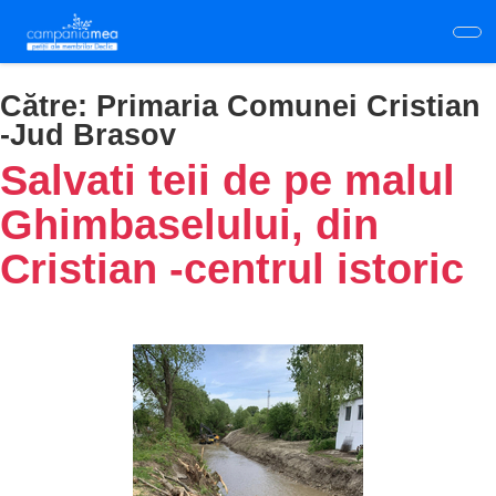
Skip
to
main
content
Către:
Primaria Comunei Cristian
-Jud Brasov
Salvati teii de pe malul
Ghimbaselului, din
Cristian -centrul istoric