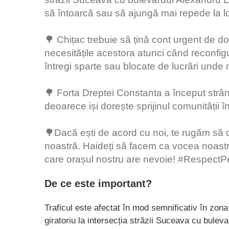
să întoarcă sau să ajungă mai repede la lo
🌳 Chițac trebuie să țină cont urgent de d
necesitățile acestora atunci când reconfig
întregi sparte sau blocate de lucrări unde
🌳 Forta Dreptei Constanta a început strâ
deoarece iși dorește sprijinul comunității 
🌳Dacă ești de acord cu noi, te rugăm să d
noastră. Haideți să facem ca vocea noastră
care orașul nostru are nevoie! #Respect
De ce este important?
Traficul este afectat în mod semnificativ în zona
giratoriu la intersecția străzii Suceava cu bul