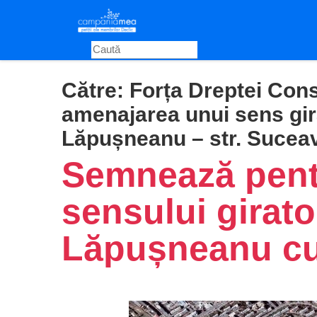
Skip
to
main
content
Către:
Forța Dreptei Cons
amenajarea unui sens gira
Lăpușneanu – str. Sucea
Semnează pent
sensului girato
Lăpușneanu cu