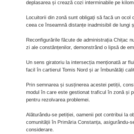
deplasarea și crează cozi interminabile pe kilome
Locuitorii din zonă sunt obligați să facă un ocol 
ceea ce înseamnă distanțe inadmisibil de lungi și 
Reconfigurările făcute de administrația Chițac n
zi ale constănțenilor, demonstrând o lipsă de emp
Un sens giratoriu la intersecția menționată ar flu
facil în cartierul Tomis Nord și ar îmbunătăți calita
Prin semnarea și susținerea acestei petiții, cons
modul în care este gestionat traficul în zonă și 
pentru rezolvarea problemei.
Alăturându-se petiției, oamenii pot contribui la o
comunității în Primăria Constanța, asigurându-se 
considerare.