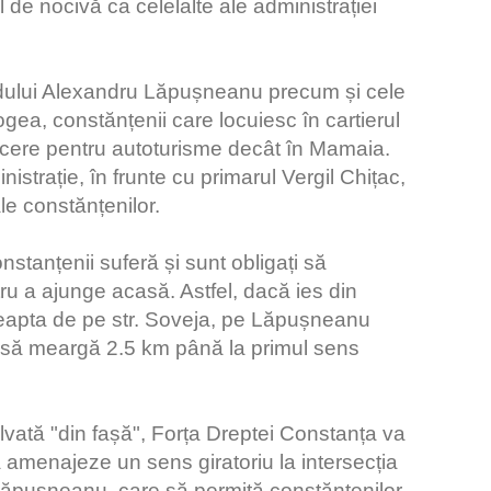
el de nocivă ca celelalte ale administrației
ardului Alexandru Lăpușneanu precum și cele
ogea, constănțenii care locuiesc în cartierul
rcere pentru autoturisme decât în Mamaia.
strație, în frunte cu primarul Vergil Chițac,
le constănțenilor.
onstanțenii suferă și sunt obligați să
ru a ajunge acasă. Astfel, dacă ies din
reapta de pe str. Soveja, pe Lăpușneanu
i să meargă 2.5 km până la primul sens
lvată "din fașă", Forța Dreptei Constanța va
să amenajeze un sens giratoriu la intersecția
Lăpușneanu, care să permită constănțenilor