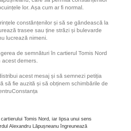
cuințele lor. Așa cum ar fi normal.
orințele constănțenilor și să se gândească la
urează trasee sau ține străzi și bulevarde
 nu lucrează nimeni.
ngerea de semnături în cartierul Tomis Nord
în acest demers.
istribui acest mesaj și să semnezi petiția
 să fie auzită și să obținem schimbările de
PentruConstanța
 cartierului Tomis Nord, iar lipsa unui sens
evardul Alexandru Lăpușneanu îngreunează