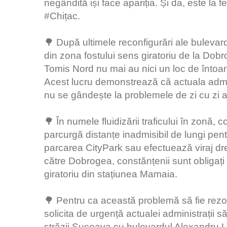
negândită iși face apariția. Și da, este la f
#Chițac.
🌳 După ultimele reconfigurări ale bulev
din zona fostului sens giratoriu de la Dobr
Tomis Nord nu mai au nici un loc de întoa
Acest lucru demonstrează că actuala admini
nu se gândește la problemele de zi cu zi a
🌳 În numele fluidizării traficului în zonă, c
parcurgă distanțe inadmisibil de lungi pent
parcarea CityPark sau efectuează viraj d
către Dobrogea, constănțenii sunt obligaț
giratoriu din stațiunea Mamaia.
🌳 Pentru ca această problemă să fie rezo
solicita de urgență actualei administrații 
străzii Suceava cu bulevardul Alexandru 