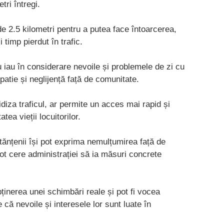
tri întregi.
de 2.5 kilometri pentru a putea face întoarcerea,
timp pierdut în trafic.
u iau în considerare nevoile și problemele de zi cu
atie și neglijență față de comunitate.
idiza traficul, ar permite un acces mai rapid și
tea vieții locuitorilor.
tănțenii își pot exprima nemulțumirea față de
pot cere administrației să ia măsuri concrete
bținerea unei schimbări reale și pot fi vocea
că nevoile și interesele lor sunt luate în