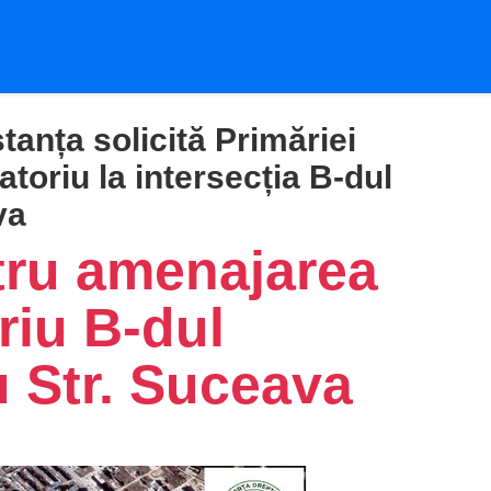
tanța solicită Primăriei
toriu la intersecția B-dul
va
ru amenajarea
riu B-dul
 Str. Suceava