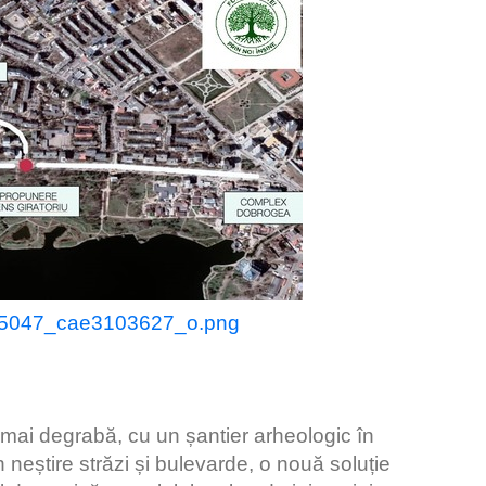
53915047_cae3103627_o.png
 mai degrabă, cu un șantier arheologic în
 neștire străzi și bulevarde, o nouă soluție