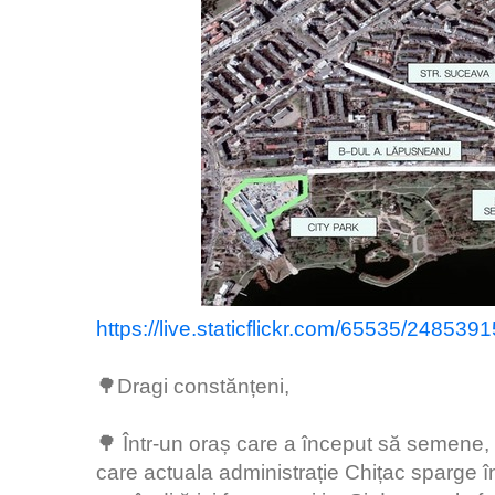
https://live.staticflickr.com/65535/248
🌳Dragi constănțeni,
🌳 Într-un oraș care a început să semene,
care actuala administrație Chițac sparge în