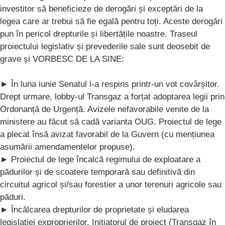
investitor să beneficieze de derogări și exceptări de la
legea care ar trebui să fie egală pentru toți. Aceste derogări
pun în pericol drepturile și libertățile noastre. Traseul
proiectului legislativ și prevederile sale sunt deosebit de
grave și VORBESC DE LA SINE:
► În luna iunie Senatul l-a respins printr-un vot covârșitor.
Drept urmare, lobby-ul Transgaz a forțat adoptarea legii prin
Ordonanță de Urgență. Avizele nefavorabile venite de la
ministere au făcut să cadă varianta OUG. Proiectul de lege
a plecat însă avizat favorabil de la Guvern (cu mențiunea
asumării amendamentelor propuse).
► Proiectul de lege încalcă regimului de exploatare a
pădurilor și de scoatere temporară sau definitivă din
circuitul agricol și/sau forestier a unor terenuri agricole sau
păduri.
► Încălcarea drepturilor de proprietate și eludarea
legislației exproprierilor. Inițiatorul de proiect (Transgaz în