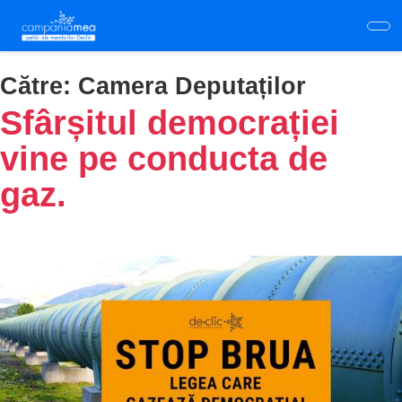
Skip
to
main
content
Către:
Camera Deputaților
Sfârșitul democrației
vine pe conducta de
gaz.