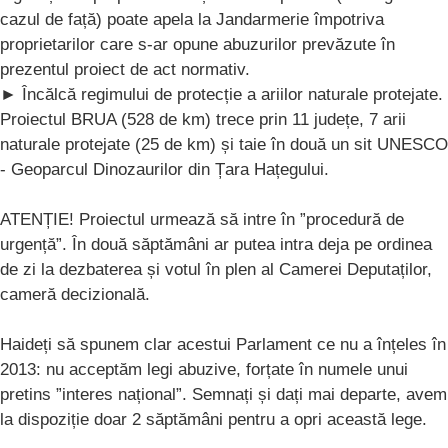
cazul de față) poate apela la Jandarmerie împotriva
proprietarilor care s-ar opune abuzurilor prevăzute în
prezentul proiect de act normativ.
► Încălcă regimului de protecție a ariilor naturale protejate.
Proiectul BRUA (528 de km) trece prin 11 județe, 7 arii
naturale protejate (25 de km) și taie în două un sit UNESCO
- Geoparcul Dinozaurilor din Țara Hațegului.
ATENȚIE! Proiectul urmează să intre în ”procedură de
urgență”. În două săptămâni ar putea intra deja pe ordinea
de zi la dezbaterea și votul în plen al Camerei Deputaților,
cameră decizională.
Haideți să spunem clar acestui Parlament ce nu a înțeles în
2013: nu acceptăm legi abuzive, forțate în numele unui
pretins ”interes național”. Semnați și dați mai departe, avem
la dispoziție doar 2 săptămâni pentru a opri această lege.