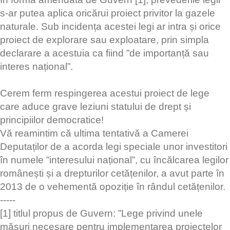
s-ar putea aplica oricărui proiect privitor la gazele
naturale. Sub incidența acestei legi ar intra și orice
proiect de explorare sau exploatare, prin simpla
declarare a acestuia ca fiind ”de importanță sau
interes național”.
Cerem ferm respingerea acestui proiect de lege
care aduce grave leziuni statului de drept și
principiilor democratice!
Vă reamintim că ultima tentativă a Camerei
Deputaților de a acorda legi speciale unor investitori
în numele ”interesului național”, cu încălcarea legilor
românești și a drepturilor cetățenilor, a avut parte în
2013 de o vehementă opoziție în rândul cetățenilor.
-----
[1] titlul propus de Guvern: ”Lege privind unele
măsuri necesare pentru implementarea proiectelor