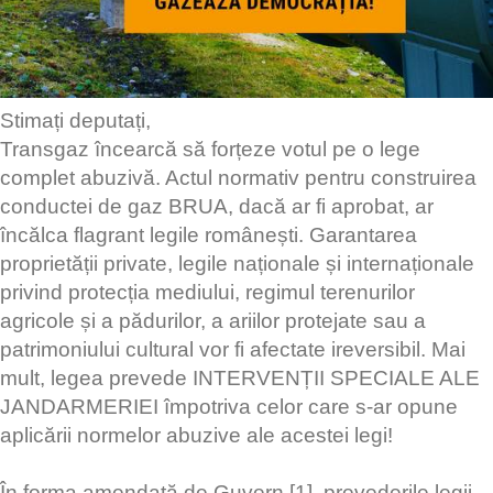
Stimați deputați,
Transgaz încearcă să forțeze votul pe o lege
complet abuzivă. Actul normativ pentru construirea
conductei de gaz BRUA, dacă ar fi aprobat, ar
încălca flagrant legile românești. Garantarea
proprietății private, legile naționale și internaționale
privind protecția mediului, regimul terenurilor
agricole și a pădurilor, a ariilor protejate sau a
patrimoniului cultural vor fi afectate ireversibil. Mai
mult, legea prevede INTERVENȚII SPECIALE ALE
JANDARMERIEI împotriva celor care s-ar opune
aplicării normelor abuzive ale acestei legi!
În forma amendată de Guvern [1], prevederile legii