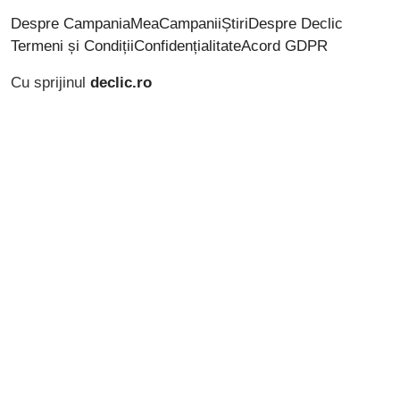
Despre CampaniaMea
Campanii
Știri
Despre Declic
Termeni și Condiții
Confidențialitate
Acord GDPR
Cu sprijinul
declic.ro