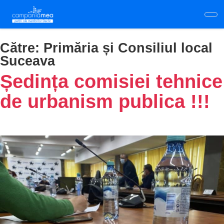
Skip
to
main
content
Către:
Primăria și Consiliul local
Suceava
Ședința comisiei tehnice
de urbanism publica !!!