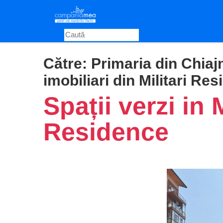
Skip
to
main
content
Către:
Primaria din Chiajn
imobiliari din Militari Re
Spații verzi in M
Residence