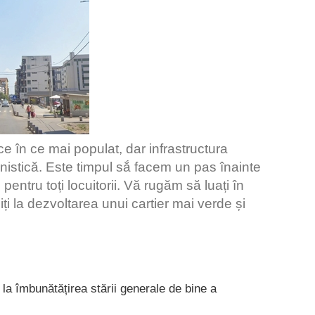
ce în ce mai populat, dar infrastructura
nistică. Este timpul sắ facem un pas înainte
entru toți locuitorii. Vă rugăm să luați în
ți la dezvoltarea unui cartier mai verde și
i la îmbunătățirea stării generale de bine a