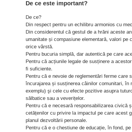
De ce este important?
De ce?
Din respect pentru un echilibru armonios cu medi
Din considerentul că gestul de a hrăni aceste an
umanitate și compasiune elementară, valori pe ca
orice vârstă.
Pentru bucuria simplă, dar autentică pe care ace
Pentru că acțiunile legale de susținere a acestor
fi suficiente.
Pentru că e nevoie de reglementări ferme care să
încurajarea și susținerea câinilor comunitari, în 
exemplu) şi cele cu efecte pozitive asupra tuturo
sălbatice sau a veverițelor.
Pentru că e necesară responsabilizarea civică și
cetățenilor cu privire la impactul pe care acest 
planul dezvoltării personale.
Pentru că e o chestiune de educație, în fond, pe 