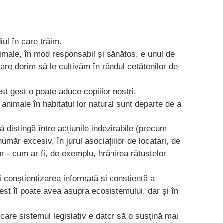
ul în care trăim.
imale, în mod responsabil și sănătos, e unul de
re dorim să le cultivăm în rândul cetățenilor de
st gest o poate aduce copiilor noștri.
 animale în habitatul lor natural sunt departe de a
 distingă între acțiunile indezirabile (precum
număr excesiv, în jurul asociațiilor de locatari, de
r - cum ar fi, de exemplu, hrănirea rătustelor
 conștientizarea informată și conștientă a
gest îl poate avea asupra ecosistemului, dar și în
care sistemul legislativ e dator să o susțină mai