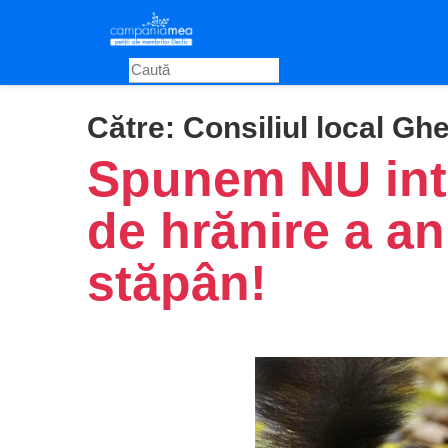
Skip
to
main
content
Către:
Consiliul local Ghe
Spunem NU inte
de hrănire a an
stăpân!