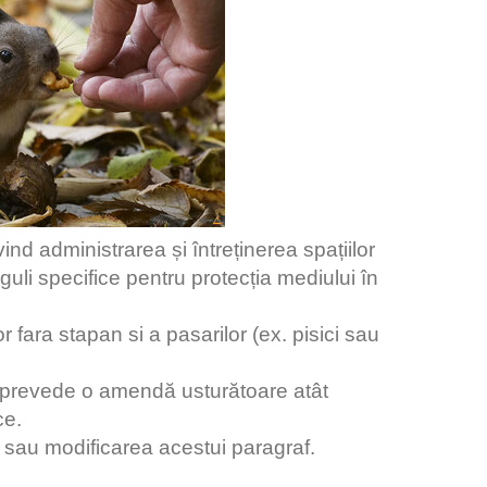
nd administrarea și întreținerea spațiilor
eguli specifice pentru protecția mediului în
or fara stapan si a pasarilor (ex. pisici sau
si prevede o amendă usturătoare atât
ce.
 sau modificarea acestui paragraf.