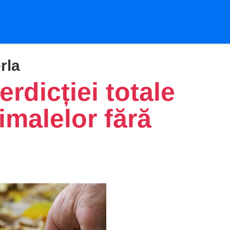
rla
rdicției totale
imalelor fără