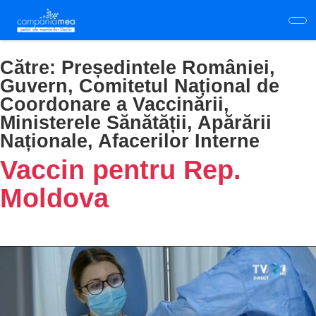
Skip
to
main
content
Către:
Președintele României,
Guvern, Comitetul Național de
Coordonare a Vaccinării,
Ministerele Sănătății, Apărării
Naționale, Afacerilor Interne
Vaccin pentru Rep.
Moldova