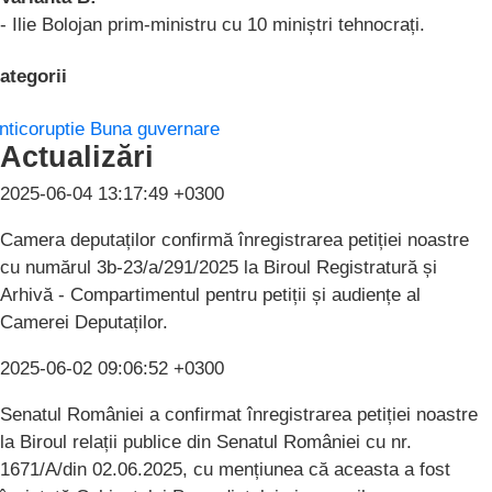
- Ilie Bolojan prim-ministru cu 10 miniștri tehnocrați.
ategorii
nticoruptie
Buna guvernare
Actualizări
2025-06-04 13:17:49 +0300
Camera deputaților confirmă înregistrarea petiției noastre
cu numărul 3b-23/a/291/2025 la Biroul Registratură și
Arhivă - Compartimentul pentru petiții și audiențe al
Camerei Deputaților.
2025-06-02 09:06:52 +0300
Senatul României a confirmat înregistrarea petiției noastre
la Biroul relații publice din Senatul României cu nr.
1671/A/din 02.06.2025, cu mențiunea că aceasta a fost