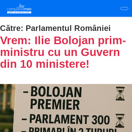
Skip
to
main
content
Către:
Parlamentul României
Vrem: Ilie Bolojan prim-
ministru cu un Guvern
din 10 ministere!