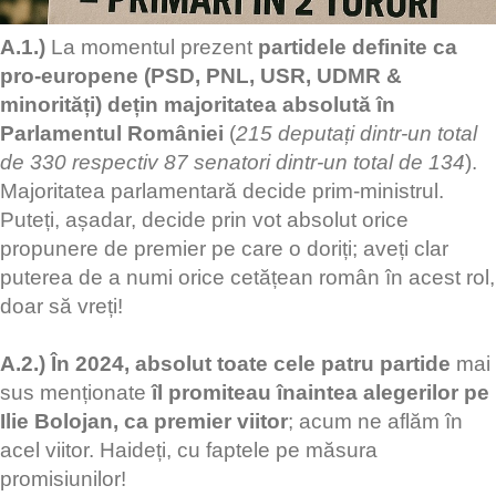
A.1.)
La momentul prezent
partidele definite ca
pro-europene (PSD, PNL, USR, UDMR &
minorități) dețin majoritatea absolută în
Parlamentul României
(
215 deputați dintr-un total
de 330 respectiv 87 senatori dintr-un total de 134
).
Majoritatea parlamentară decide prim-ministrul.
Puteți, așadar, decide prin vot absolut orice
propunere de premier pe care o doriți; aveți clar
puterea de a numi orice cetățean român în acest rol,
doar să vreți!
A.2.) În 2024, absolut toate cele patru partide
mai
sus menționate
îl promiteau înaintea alegerilor pe
Ilie Bolojan, ca premier viitor
; acum ne aflăm în
acel viitor. Haideți, cu faptele pe măsura
promisiunilor!