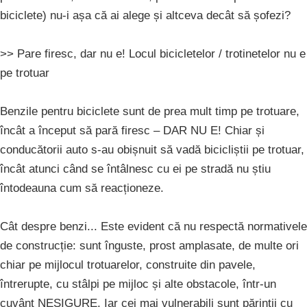
biciclete) nu-i așa că ai alege și altceva decât să șofezi?
>> Pare firesc, dar nu e! Locul bicicletelor / trotinetelor nu e
pe trotuar
Benzile pentru biciclete sunt de prea mult timp pe trotuare,
încât a început să pară firesc – DAR NU E! Chiar și
conducătorii auto s-au obișnuit să vadă bicicliștii pe trotuar,
încât atunci când se întâlnesc cu ei pe stradă nu știu
întodeauna cum să reacționeze.
Cât despre benzi... Este evident că nu respectă normativele
de construcție: sunt înguste, prost amplasate, de multe ori
chiar pe mijlocul trotuarelor, construite din pavele,
întrerupte, cu stâlpi pe mijloc și alte obstacole, într-un
cuvânt NESIGURE. Iar cei mai vulnerabili sunt părinții cu