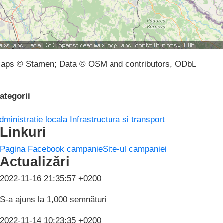
aps © Stamen; Data © OSM and contributors, ODbL
ategorii
dministratie locala
Infrastructura si transport
Linkuri
Pagina Facebook campanie
Site-ul campaniei
Actualizări
2022-11-16 21:35:57 +0200
S-a ajuns la 1,000 semnături
2022-11-14 10:23:35 +0200