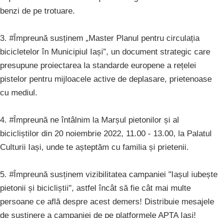
benzi de pe trotuare.
3. #Împreună susținem „Master Planul pentru circulația
bicicletelor în Municipiul Iași”, un document strategic care
presupune proiectarea la standarde europene a rețelei
pistelor pentru mijloacele active de deplasare, prietenoase
cu mediul.
4. #Împreună ne întâlnim la Marșul pietonilor și al
bicicliștilor din 20 noiembrie 2022, 11.00 - 13.00, la Palatul
Culturii Iași, unde te așteptăm cu familia și prietenii.
5. #Împreună susținem vizibilitatea campaniei "Iașul iubește
pietonii și bicicliștii", astfel încât să fie cât mai multe
persoane ce află despre acest demers! Distribuie mesajele
de susținere a campaniei de pe platformele APTA Iași!