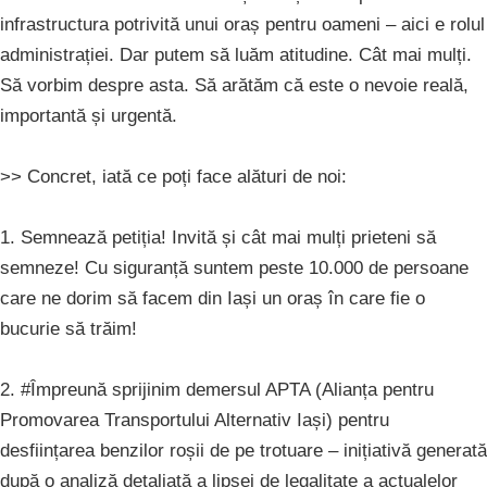
infrastructura potrivită unui oraș pentru oameni – aici e rolul
administrației. Dar putem să luăm atitudine. Cât mai mulți.
Să vorbim despre asta. Să arătăm că este o nevoie reală,
importantă și urgentă.
>> Concret, iată ce poți face alături de noi:
1. Semnează petiția! Invită și cât mai mulți prieteni să
semneze! Cu siguranță suntem peste 10.000 de persoane
care ne dorim să facem din Iași un oraș în care fie o
bucurie să trăim!
2. #Împreună sprijinim demersul APTA (Alianța pentru
Promovarea Transportului Alternativ Iași) pentru
desființarea benzilor roșii de pe trotuare – inițiativă generată
după o analiză detaliată a lipsei de legalitate a actualelor