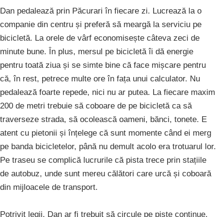
Dan pedalează prin Păcurari în fiecare zi. Lucrează la o
companie din centru și preferă să meargă la serviciu pe
bicicletă. La orele de vârf economisește câteva zeci de
minute bune. În plus, mersul pe bicicletă îi dă energie
pentru toată ziua și se simte bine că face mișcare pentru
că, în rest, petrece multe ore în fața unui calculator. Nu
pedalează foarte repede, nici nu ar putea. La fiecare maxim
200 de metri trebuie să coboare de pe bicicletă ca să
traverseze strada, să ocolească oameni, bănci, tonete. E
atent cu pietonii și înțelege că sunt momente când ei merg
pe banda bicicletelor, până nu demult acolo era trotuarul lor.
Pe traseu se complică lucrurile că pista trece prin stațiile
de autobuz, unde sunt mereu călători care urcă și coboară
din mijloacele de transport.
Potrivit legii, Dan ar fi trebuit să circule pe piste continue,