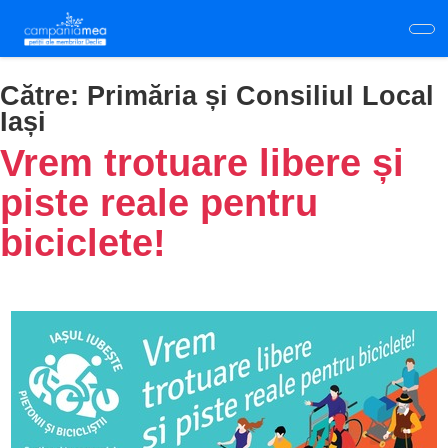
Skip
to
main
content
Către:
Primăria și Consiliul Local
Iași
Vrem trotuare libere și
piste reale pentru
biciclete!