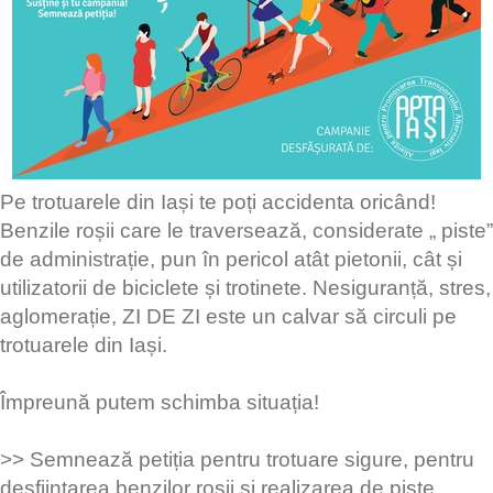
Pe trotuarele din Iași te poți accidenta oricând!
Benzile roșii care le traversează, considerate „ piste”
de administrație, pun în pericol atât pietonii, cât și
utilizatorii de biciclete și trotinete. Nesiguranță, stres,
aglomerație, ZI DE ZI este un calvar să circuli pe
trotuarele din Iași.
Împreună putem schimba situația!
>> Semnează petiția pentru trotuare sigure, pentru
desființarea benzilor roșii și realizarea de piste