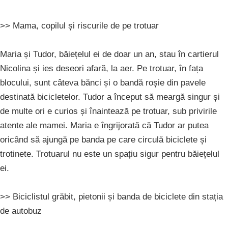
>> Mama, copilul și riscurile de pe trotuar
Maria și Tudor, băiețelul ei de doar un an, stau în cartierul
Nicolina și ies deseori afară, la aer. Pe trotuar, în fața
blocului, sunt câteva bănci și o bandă roșie din pavele
destinată bicicletelor. Tudor a început să meargă singur și
de multe ori e curios și înaintează pe trotuar, sub privirile
atente ale mamei. Maria e îngrijorată că Tudor ar putea
oricând să ajungă pe banda pe care circulă biciclete și
trotinete. Trotuarul nu este un spațiu sigur pentru băiețelul
ei.
>> Biciclistul grăbit, pietonii și banda de biciclete din stația
de autobuz