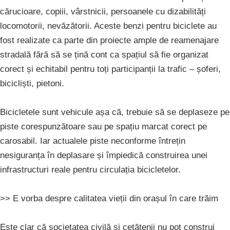
cărucioare, copiii, vârstnicii, persoanele cu dizabilități
locomotorii, nevăzătorii. Aceste benzi pentru biciclete au
fost realizate ca parte din proiecte ample de reamenajare
stradală fără să se țină cont ca spațiul să fie organizat
corect și echitabil pentru toți participanții la trafic – șoferi,
bicicliști, pietoni.
Bicicletele sunt vehicule așa că, trebuie să se deplaseze pe
piste corespunzătoare sau pe spațiu marcat corect pe
carosabil. Iar actualele piste neconforme întrețin
nesiguranța în deplasare și împiedică construirea unei
infrastructuri reale pentru circulația bicicletelor.
>> E vorba despre calitatea vieții din orașul în care trăim
Este clar că societatea civilă și cetățenii nu pot construi