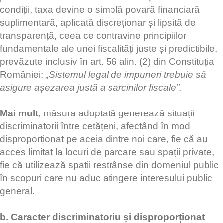
condiții, taxa devine o simplă povară financiară
suplimentară, aplicată discreționar și lipsită de
transparență, ceea ce contravine principiilor
fundamentale ale unei fiscalități juste și predictibile,
prevăzute inclusiv în art. 56 alin. (2) din Constituția
României:
„Sistemul legal de impuneri trebuie să
asigure așezarea justă a sarcinilor fiscale”.
Mai mult
, măsura adoptată generează situații
discriminatorii între cetățeni, afectând în mod
disproporționat pe aceia dintre noi care, fie că au
acces limitat la locuri de parcare sau spații private,
fie că utilizează spații restrânse din domeniul public
în scopuri care nu aduc atingere interesului public
general.
b. Caracter discriminatoriu și disproporționat