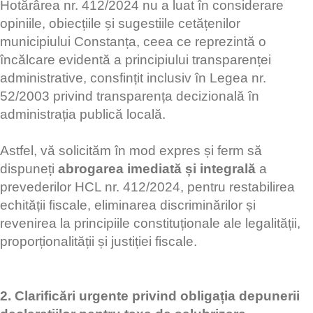
Hotărârea nr. 412/2024 nu a luat în considerare
opiniile, obiecțiile și sugestiile cetățenilor
municipiului Constanța, ceea ce reprezintă o
încălcare evidentă a principiului transparenței
administrative, consfințit inclusiv în Legea nr.
52/2003 privind transparența decizională în
administrația publică locală.
Astfel, vă solicităm în mod expres și ferm să
dispuneți
abrogarea imediată și integrală
a
prevederilor HCL nr. 412/2024, pentru restabilirea
echității fiscale, eliminarea discriminărilor și
revenirea la principiile constituționale ale legalității,
proporționalității și justiției fiscale.
2. Clarificări urgente privind obligația depunerii