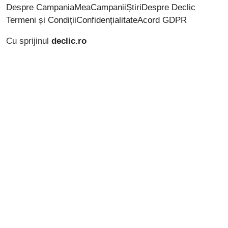
Despre CampaniaMea
Campanii
Știri
Despre Declic
Termeni și Condiții
Confidențialitate
Acord GDPR
Cu sprijinul
declic.ro