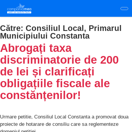
Skip
to
main
content
Către:
Consiliul Local, Primarul
Municipiului Constanta
Abrogați taxa
discriminatorie de 200
de lei și clarificați
obligațiile fiscale ale
constănțenilor!
Urmare petitie, Consiliul Local Constanta a promovat doua
proiecte de hotarare de consiliu care sa reglementeze
domeniul petitiei.