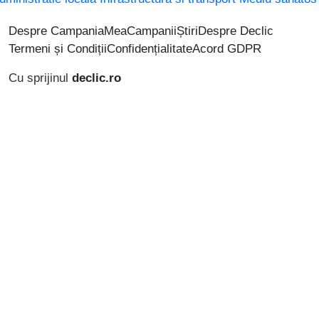
Despre CampaniaMea
Campanii
Știri
Despre Declic
Termeni și Condiții
Confidențialitate
Acord GDPR
Cu sprijinul
declic.ro