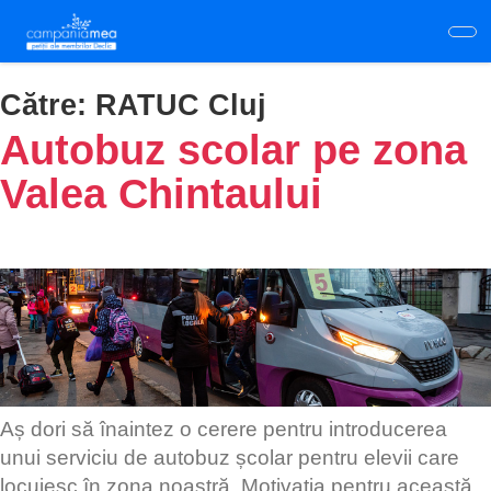
Skip
to
main
content
Către:
RATUC Cluj
Autobuz scolar pe zona
Valea Chintaului
Aș dori să înaintez o cerere pentru introducerea
unui serviciu de autobuz școlar pentru elevii care
locuiesc în zona noastră. Motivația pentru această