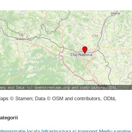
aps © Stamen; Data © OSM and contributors, ODbL
ategorii
dministratie locala
Infrastructura si transport
Mediu sanatos