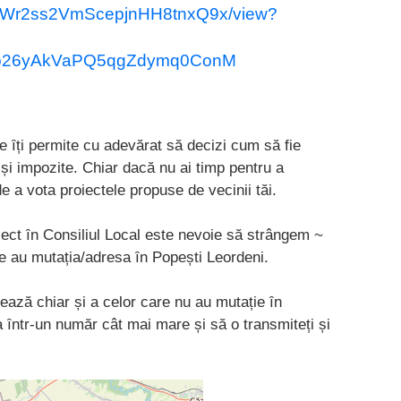
Kk7IWr2ss2VmScepjnHH8tnxQ9x/view?
pp26yAkVaPQ5qgZdymq0ConM
e ȋți permite cu adevӑrat sӑ decizi cum sӑ fie
xe și impozite. Chiar dacӑ nu ai timp pentru a
 a vota proiectele propuse de vecinii tӑi.
ect ȋn Consiliul Local este nevoie sӑ strângem ~
re au mutația/adresa ȋn Popești Leordeni.
azӑ chiar și a celor care nu au mutație ȋn
a ȋntr-un numӑr cât mai mare și sӑ o transmiteți și