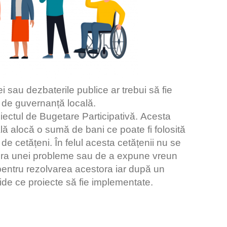
 sau dezbaterile publice ar trebui sӑ fie
 de guvernanțӑ localӑ.
oiectul de Bugetare Participativӑ. Acesta
alӑ alocӑ o sumӑ de bani ce poate fi folositӑ
e cetӑțeni. În felul acesta cetӑțenii nu se
supra unei probleme sau de a expune vreun
e pentru rezolvarea acestora iar dupӑ un
cide ce proiecte sӑ fie implementate.