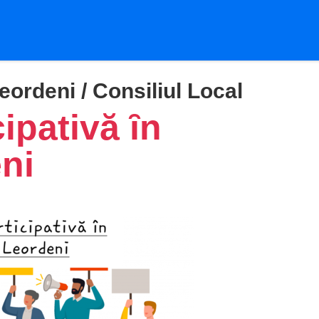
eordeni / Consiliul Local
ipativӑ ȋn
ni