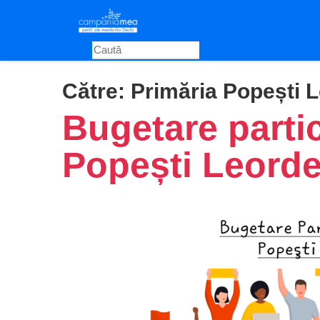
Skip
to
main
content
Către:
Primӑria Popești L
Bugetare partic
Popești Leorde