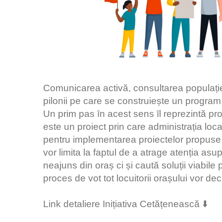
Comunicarea activӑ, consultarea populației
pilonii pe care se construiește un program
Un prim pas ȋn acest sens ȋl reprezintӑ pr
este un proiect prin care administrația loc
pentru implementarea proiectelor propuse d
vor limita la faptul de a atrage atenția a
neajuns din oraș ci și cautӑ soluții viabil
proces de vot tot locuitorii orașului vor de
Link detaliere Inițiativa Cetățenească ⬇️