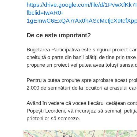
https://drive.google.com/file/d/1PvwXf
fbclid=IwAR0-
1gEmwC6ExQA7rAx0hAScMctjcX9tcfX
De ce este important?
Bugetarea Participativӑ este singurul proiect car
cheltuitӑ o parte din banii plӑtiți de tine prin ta
propune un proiect vei putea avea totuși șansa de
Pentru a putea propune spre aprobare acest proi
2,000 de semnӑturi de la locuitori ai orașului ca
Având ȋn vedere cӑ vocea fiecӑrui cetӑțean conte
Popești Leordeni, vӑ ȋncurajez sӑ semnați petiți
prietenilor sӑ semneze.