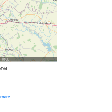
ODbL
rnare