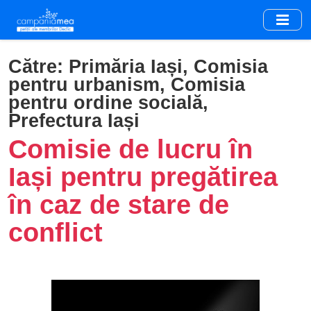
Skip
to
main
content
Către:
Primăria Iași, Comisia
pentru urbanism, Comisia
pentru ordine socială,
Prefectura Iași
Comisie de lucru în
Iași pentru pregătirea
în caz de stare de
conflict