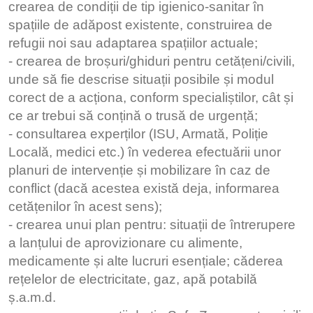
crearea de condiții de tip igienico-sanitar în
spațiile de adăpost existente, construirea de
refugii noi sau adaptarea spațiilor actuale;
- crearea de broșuri/ghiduri pentru cetățeni/civili,
unde să fie descrise situații posibile și modul
corect de a acționa, conform specialiștilor, cât și
ce ar trebui să conțină o trusă de urgență;
- consultarea experților (ISU, Armată, Poliție
Locală, medici etc.) în vederea efectuării unor
planuri de intervenție și mobilizare în caz de
conflict (dacă acestea există deja, informarea
cetățenilor în acest sens);
- crearea unui plan pentru: situații de întrerupere
a lanțului de aprovizionare cu alimente,
medicamente și alte lucruri esențiale; căderea
rețelelor de electricitate, gaz, apă potabilă
ș.a.m.d.