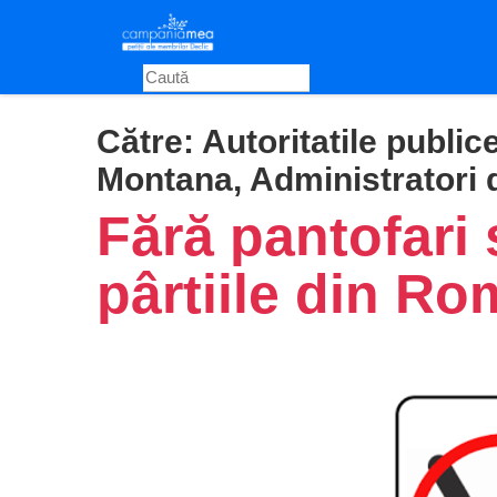
Skip
to
main
content
Către:
Autoritatile public
Montana, Administratori 
Fără pantofari 
pârtiile din Ro