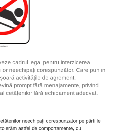
tiveze cadrul legal pentru interzicerea
ilor neechipați corespunzător. Care pun in
așoară activitățile de agrement.
evină prompt fără menajamente, privind
 al cetățenilor fără echipament adecvat.
etățenilor neechipați corespunzator pe pârtiile
 tolerăm astfel de comportamente, cu