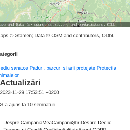
aps © Stamen; Data © OSM and contributors, ODbL
ategorii
ediu sanatos
Paduri, parcuri si arii protejate
Protectia
nimalelor
Actualizări
2023-11-29 17:53:51 +0200
S-a ajuns la 10 semnături
Despre CampaniaMea
Campanii
Știri
Despre Declic
Termeni și Condiții
Confidențialitate
Acord GDPR