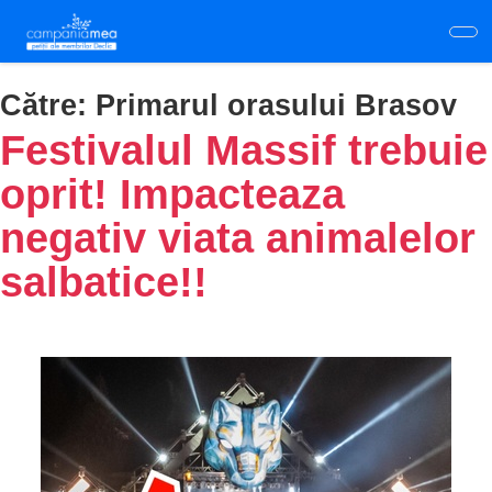
Skip
to
main
content
Către:
Primarul orasului Brasov
Festivalul Massif trebuie
oprit! Impacteaza
negativ viata animalelor
salbatice!!