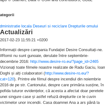
ategorii
dministratie locala
Deseuri si reciclare
Drepturile omului
Actualizări
2017-02-23 11:55:21 +0200
Informații despre campania Fundației Desire Consultați-ne.
#Romii nu sunt gunoaie, derulate între septembrie-
decembrie 2016:
http://www.desire-ro.eu/?page_id=2465
Vizionați toate filmele noastre realizate de Radu Gaciu, Ioan
Doghi și alți colaboratori (
http://www.desire-ro.eu/?
cat=120
). Printre ele filmul despre incendiul din noiembrie
2016 de pe str. Cantonului, despre care primăria susține, în
pofida tuturor evidențelor, că acesta a afectat doar peretele
unei singure case și astfel refuză drepturile ce le cuvin
victimelor unor incendii. Casa doamnei Ana a ars până la