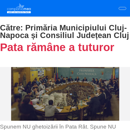
Skip
to
main
content
Către:
Primăria Municipiului Cluj-
Napoca și Consiliul Județean Cluj
Pata rămâne a tuturor
Spunem NU ghetoizării în Pata Rât. Spune NU