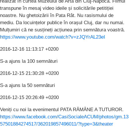
realizat în curtea Muzeului de Artă din Cluj-Napoca. Filmul
transpune în mesaj video ideile și solicitările petitiției
noastre. Nu ghetoizării în Pata Rât. Nu rasismului de
mediu. Da locuințelor publice în orașul Cluj, dar nu numai.
Mulțumiri că ne susțineți acțiunea prin semnătura voastră.
https://www.youtube.com/watch?v=zJQYrAL23eI
2016-12-16 11:13:17 +0200
S-a ajuns la 100 semnături
2016-12-15 21:30:28 +0200
S-a ajuns la 50 semnături
2016-12-15 20:26:49 +0200
Veniți cu noi la evenimentul PATA RĂMÂNE A TUTUROR.
https://www.facebook.com/CasiSocialeACUM/photos/gm.13
57501884274517/362019857496011/?type=3&theater