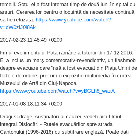
temelii. Soțul ei a fost internat timp de două luni în spital cu
arsuri. Cererea lor pentru o locuință de necesitate continuă
să fie refuzată.
https://www.youtube.com/watch?
v=cW0zlJ0l8Ak
2017-02-23 11:48:49 +0200
Fimul evenimentului Pata rămâne a tuturor din 17.12.2016.
El a inclus un marș comemorativ-revendicativ, un flashmob
despre evacuare care însă a fost evacuat din Piața Unirii de
forțele de ordine, precum o expoziție multimedia în curtea
Muzeului de Artă din Cluj-Napoca.
https://www.youtube.com/watch?v=yBGLh8_wauA
2017-01-08 18:11:34 +0200
Dragi și drage, susținători ai cauzei, vedeți aici filmul
integral Dislocări - Rutele evacuărilor spre strada
Cantonului (1996-2016) cu subtitrare engleză. Poate dați