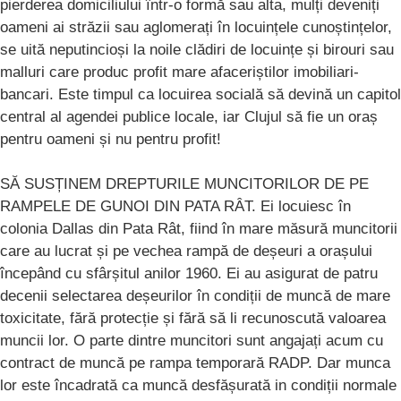
pierderea domiciliului într-o formă sau alta, mulți deveniți
oameni ai străzii sau aglomerați în locuințele cunoștințelor,
se uită neputincioși la noile clădiri de locuințe și birouri sau
malluri care produc profit mare afaceriștilor imobiliari-
bancari. Este timpul ca locuirea socială să devină un capitol
central al agendei publice locale, iar Clujul să fie un oraș
pentru oameni și nu pentru profit!
SĂ SUSȚINEM DREPTURILE MUNCITORILOR DE PE
RAMPELE DE GUNOI DIN PATA RÂT. Ei locuiesc în
colonia Dallas din Pata Rât, fiind în mare măsură muncitorii
care au lucrat și pe vechea rampă de deșeuri a orașului
începând cu sfârșitul anilor 1960. Ei au asigurat de patru
decenii selectarea deșeurilor în condiții de muncă de mare
toxicitate, fără protecție și fără să li recunoscută valoarea
muncii lor. O parte dintre muncitori sunt angajați acum cu
contract de muncă pe rampa temporară RADP. Dar munca
lor este încadrată ca muncă desfășurată in condiții normale