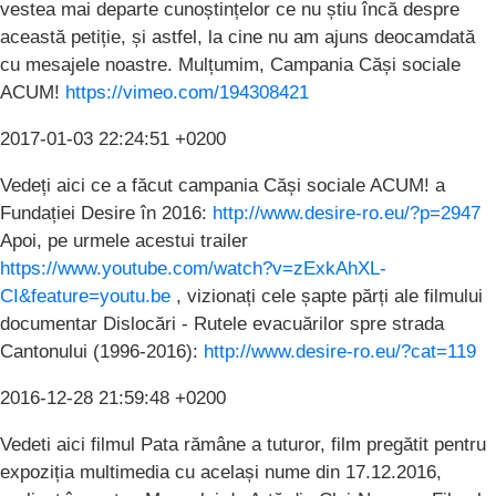
vestea mai departe cunoștințelor ce nu știu încă despre
această petiție, și astfel, la cine nu am ajuns deocamdată
cu mesajele noastre. Mulțumim, Campania Căși sociale
ACUM!
https://vimeo.com/194308421
2017-01-03 22:24:51 +0200
Vedeți aici ce a făcut campania Căși sociale ACUM! a
Fundației Desire în 2016:
http://www.desire-ro.eu/?p=2947
Apoi, pe urmele acestui trailer
https://www.youtube.com/watch?v=zExkAhXL-
CI&feature=youtu.be
, vizionați cele șapte părți ale filmului
documentar Dislocări - Rutele evacuărilor spre strada
Cantonului (1996-2016):
http://www.desire-ro.eu/?cat=119
2016-12-28 21:59:48 +0200
Vedeti aici filmul Pata rămâne a tuturor, film pregătit pentru
expoziția multimedia cu același nume din 17.12.2016,