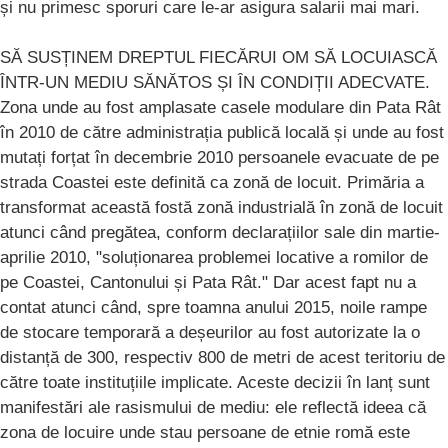
și nu primesc sporuri care le-ar asigura salarii mai mari.
SĂ SUSȚINEM DREPTUL FIECĂRUI OM SĂ LOCUIASCĂ
ÎNTR-UN MEDIU SĂNĂTOS ȘI ÎN CONDIȚII ADECVATE.
Zona unde au fost amplasate casele modulare din Pata Rât
în 2010 de către administrația publică locală și unde au fost
mutați forțat în decembrie 2010 persoanele evacuate de pe
strada Coastei este definită ca zonă de locuit. Primăria a
transformat această fostă zonă industrială în zonă de locuit
atunci când pregătea, conform declarațiilor sale din martie-
aprilie 2010, "soluționarea problemei locative a romilor de
pe Coastei, Cantonului și Pata Rât." Dar acest fapt nu a
contat atunci când, spre toamna anului 2015, noile rampe
de stocare temporară a deșeurilor au fost autorizate la o
distanță de 300, respectiv 800 de metri de acest teritoriu de
către toate instituțiile implicate. Aceste decizii în lanț sunt
manifestări ale rasismului de mediu: ele reflectă ideea că
zona de locuire unde stau persoane de etnie romă este