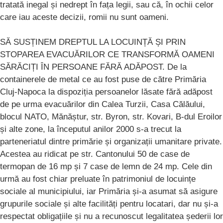
tratată inegal și nedrept în fața legii, sau că, în ochii celor
care iau aceste decizii, romii nu sunt oameni.
SĂ SUSȚINEM DREPTUL LA LOCUINȚĂ ȘI PRIN
STOPAREA EVACUĂRILOR CE TRANSFORMĂ OAMENI
SĂRĂCIȚI ÎN PERSOANE FĂRĂ ADĂPOST. De la
containerele de metal ce au fost puse de către Primăria
Cluj-Napoca la dispoziția persoanelor lăsate fără adăpost
de pe urma evacuărilor din Calea Turzii, Casa Călăului,
blocul NATO, Mănăștur, str. Byron, str. Kovari, B-dul Eroilor
și alte zone, la începutul anilor 2000 s-a trecut la
parteneriatul dintre primărie și organizații umanitare private.
Acestea au ridicat pe str. Cantonului 50 de case de
termopan de 16 mp și 7 case de lemn de 24 mp. Cele din
urmă au fost chiar preluate în patrimoniul de locuințe
sociale al municipiului, iar Primăria și-a asumat să asigure
grupurile sociale și alte facilități pentru locatari, dar nu și-a
respectat obligațiile și nu a recunoscut legalitatea șederii lor