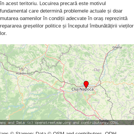
în acest teritoriu. Locuirea precară este motivul
fundamental care determină problemele actuale și doar
mutarea oamenilor în condiții adecvate în oraș reprezintă
repararea greșelilor politice și începutul îmbunătățirii vieților
lor.
aps © Stamen; Data © OSM and contributors, ODbL