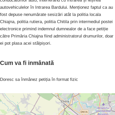
conducătorilor auto, interferand cu întrarea și ieșirea
autovehiculelor în Intrarea Bardului. Menționez faptul ca au
fost depuse nenumărate sesizări atât la politia locala
Chiajna, politia rutiera, politia Chitila prin intermediul postei
electronice primind indemnul dumnealor de a face petiție
către Primăria Chiajna fiind administratorul drumurilor, doar
ei pot plasa acei stâlpișori.
Cum va fi inmânată
Doresc sa înmânez petiția în format fizic