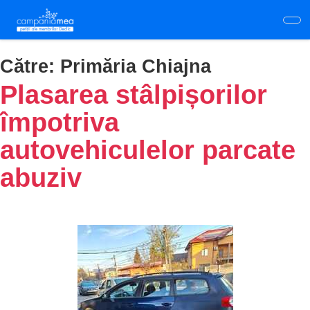
Skip
to
main
content
Către:
Primăria Chiajna
Plasarea stâlpișorilor
împotriva
autovehiculelor parcate
abuziv