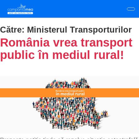
Skip
to
main
content
Către:
Ministerul Transporturilor
România vrea transport
public în mediul rural!