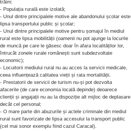
trăim:
- Populația rurală este izolată;
- Unul dintre principalele motive ale abandonului școlar este
lipsa transportului public și școlar;
- Unul dintre principalele motive pentru șomajul în mediul
rural este lipsa mobilității (oamenii nu pot ajunge la locurile
de muncă pe care le găsesc doar în afara localităților lor,
întrucât zonele rurale românești sunt subdezvoltate
economic);
- Locuitorii mediului rural nu au acces la servicii medicale,
ceea influențează calitatea vieții și rata mortalității.
- Prestatorii de servicii de turism nu-și pot dezvolta
afacerile (de care economia locală depinde) deoarece
clienții și angajații nu au la dispoziție alt mijloc de deplasare
decât cel personal;
- O mare parte din abuzurile și actele criminale din mediul
rural sunt favorizate de lipsa accesului la transport public
(cel mai sonor exemplu fiind cazul Caracal).