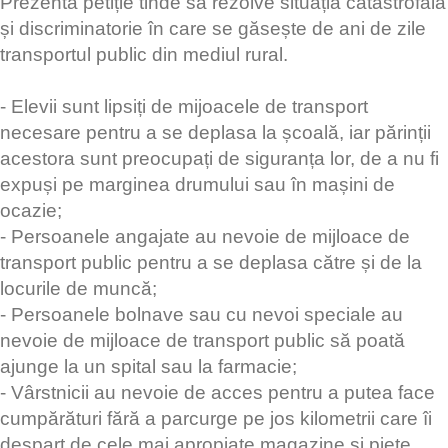
Prezenta petiție tinde să rezolve situația catastrofală
și discriminatorie în care se găsește de ani de zile
transportul public din mediul rural.
- Elevii sunt lipsiți de mijoacele de transport
necesare pentru a se deplasa la școală, iar părinții
acestora sunt preocupați de siguranța lor, de a nu fi
expuși pe marginea drumului sau în mașini de
ocazie;
- Persoanele angajate au nevoie de mijloace de
transport public pentru a se deplasa către și de la
locurile de muncă;
- Persoanele bolnave sau cu nevoi speciale au
nevoie de mijloace de transport public să poată
ajunge la un spital sau la farmacie;
- Vârstnicii au nevoie de acces pentru a putea face
cumpărături fără a parcurge pe jos kilometrii care îi
despart de cele mai apropiate magazine și piețe.