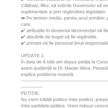
Călărași, Ilfov, să solicite Guvernului să s
suplimentare și prin regândirea legislației.
➡️ Pe termen mediu, pentru anul următor, p
care:
✔️ atribuțiile în domeniul dezinsecției să fi
✔️ alocările de buget să fie regândite,
✔️ primarii să fie personal ținuți responsabi
UPDATE 1:
În data de 8 iulie am depus petiția la Consi
avem audiență la Dl. Marian Mina, Președin
explica problema noastră.
------------------------------------------------------------
---------------
PETIȚIE:
Nu vrem bătălii politice între prefect, președ
între partidele politice. Vrem măsuri conc