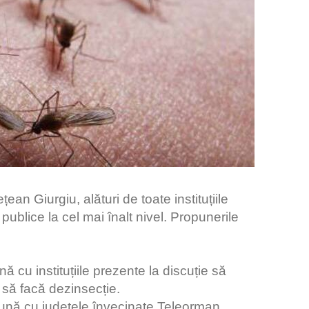
țean Giurgiu, alături de toate instituțiile
 publice la cel mai înalt nivel. Propunerile
 cu instituțiile prezente la discuție să
 să facă dezinsecție.
eună cu județele învecinate Teleorman,