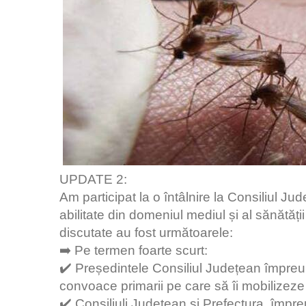
UPDATE 2:
Am participat la o întâlnire la Consiliul Jude
abilitate din domeniul mediul și al sănătății
discutate au fost următoarele:
➡️ Pe termen foarte scurt:
✔️ Președintele Consiliul Județean împreună
convoace primarii pe care să îi mobilizeze
✔️ Consiliuli Județean și Prefectura, împr