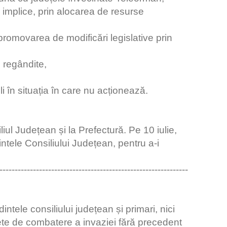
e implice, prin alocarea de resurse
romovarea de modificări legislative prin
e regândite,
li în situația în care nu acționează.
liul Județean și la Prefectură. Pe 10 iulie,
tele Consiliului Județean, pentru a-i
--------------------------------------------------------------
intele consiliului județean și primari, nici
rete de combatere a invaziei fără precedent