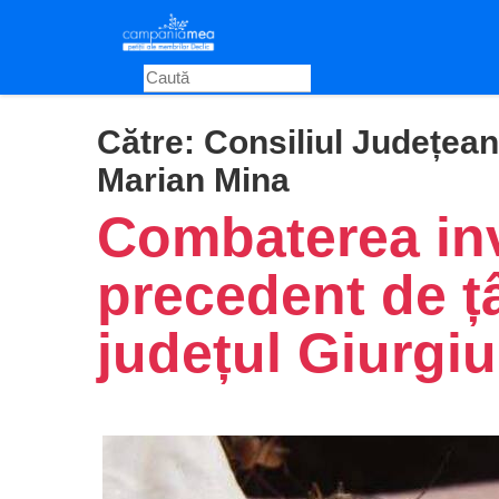
Skip
to
main
content
Către:
Consiliul Județean
Marian Mina
Combaterea inv
precedent de țâ
județul Giurgiu