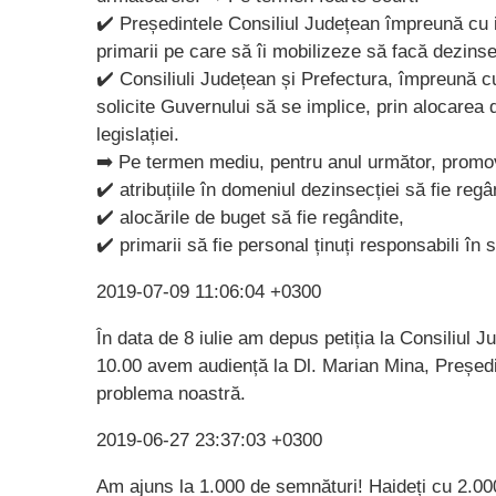
✔️ Președintele Consiliul Județean împreună cu i
primarii pe care să îi mobilizeze să facă dezinse
✔️ Consiliuli Județean și Prefectura, împreună cu
solicite Guvernului să se implice, prin alocarea
legislației.
➡️ Pe termen mediu, pentru anul următor, promova
✔️ atribuțiile în domeniul dezinsecției să fie regâ
✔️ alocările de buget să fie regândite,
✔️ primarii să fie personal ținuți responsabili în 
2019-07-09 11:06:04 +0300
În data de 8 iulie am depus petiția la Consiliul Ju
10.00 avem audiență la Dl. Marian Mina, Președin
problema noastră.
2019-06-27 23:37:03 +0300
Am ajuns la 1.000 de semnături! Haideți cu 2.000!