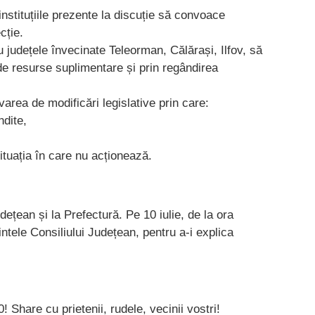
nstituțiile prezente la discuție să convoace
cție.
 județele învecinate Teleorman, Călărași, Ilfov, să
 de resurse suplimentare și prin regândirea
rea de modificări legislative prin care:
ndite,
situația în care nu acționează.
dețean și la Prefectură. Pe 10 iulie, de la ora
tele Consiliului Județean, pentru a-i explica
 Share cu prietenii, rudele, vecinii vostri!