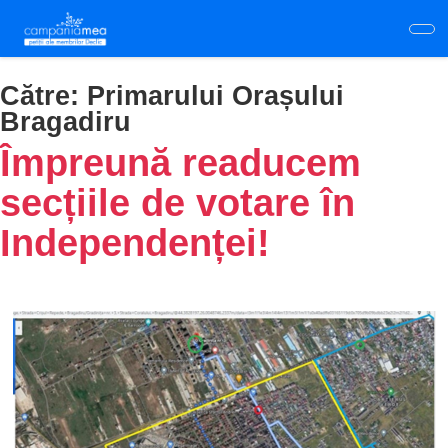
Skip
to
main
content
Către:
Primarului Orașului
Bragadiru
Împreună readucem
secțiile de votare în
Independenței!