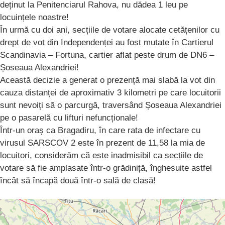
deținut la Penitenciarul Rahova, nu dădea 1 leu pe
locuințele noastre!
În urmă cu doi ani, secțiile de votare alocate cetățenilor cu
drept de vot din Independenței au fost mutate în Cartierul
Scandinavia – Fortuna, cartier aflat peste drum de DN6 –
Șoseaua Alexandriei!
Această decizie a generat o prezență mai slabă la vot din
cauza distanței de aproximativ 3 kilometri pe care locuitorii
sunt nevoiți să o parcurgă, traversând Șoseaua Alexandriei
pe o pasarelă cu lifturi nefuncționale!
Într-un oraș ca Bragadiru, în care rata de infectare cu
virusul SARSCOV 2 este în prezent de 11,58 la mia de
locuitori, considerăm că este inadmisibil ca secțiile de
votare să fie amplasate într-o grădiniță, înghesuite astfel
încât să încapă două într-o sală de clasă!