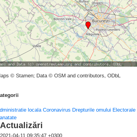
aps © Stamen; Data © OSM and contributors, ODbL
ategorii
dministratie locala
Coronavirus
Drepturile omului
Electorale
anatate
Actualizări
2021-04-11 09:35:47 +0300