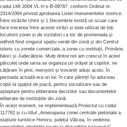
codul LMI 2004 VL-II-s-B-09787, conform Ordinul nr.
2314/2004 privind aprobarea Listei monumentelor istorice.
Între străzile Unirii și 1 Decembrie există un scuar care
face trecerea între aceste străzi și este utilizat de toți
locuitorii zonei și de vizitatori ca loc de promenada și
odihnă fiind singurul spațiu verde din zonă și din Centrul
istoric cu zonele comerciale, a zonei cu instituții, Primărie,
bănci și Judecătorie. Mulți dintre noi am crescut în acest
părculeț unde iarna se organiza un orășel al copiilor, ne
cățăram în pinii, merișorii și trovanții aduși acolo. În
perioada actuală era un loc în care părinții își aduceau
copiii la spațiul de joacă, pentru socializare sau de
așteptare pentru eliberarea deciziilor sau documentelor
eliberate de instituțiile din zonă.
În acest moment, se implementează Proiectul cu codul
117762 și cu titlul „Amenajarea zonei centrale pietonale a
stațiunii turistice Horezu, județul Vâlcea, în vederea
consolidării identității locale și dezvoltării turismului”