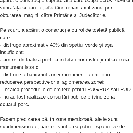
apărut o construcție supraterană care ocupă aprox. 40% din
suprafața scuarului, afectând urbanismul zonei prin
obturarea imaginii către Primărie și Judecătorie.
Pe scurt, a apărut o construcție cu rol de toaletă publică
care:
- distruge aproximativ 40% din spațiul verde și așa
insuficient;
- are rol de toaletă publică în fața unor instituții într-o zonă
monument istoric;
- distruge urbanismul zonei monument istoric prin
reducerea perspectivelor și aglomerarea zonei;
- încalcă procedurile de emitere pentru PUG/PUZ sau PUD
- nu au fost realizate consultări publice privind zona
scuarul-parc.
Facem precizarea că, în zona menționată, aleile sunt
subdimensionate, băncile sunt prea puține, spațiul verde