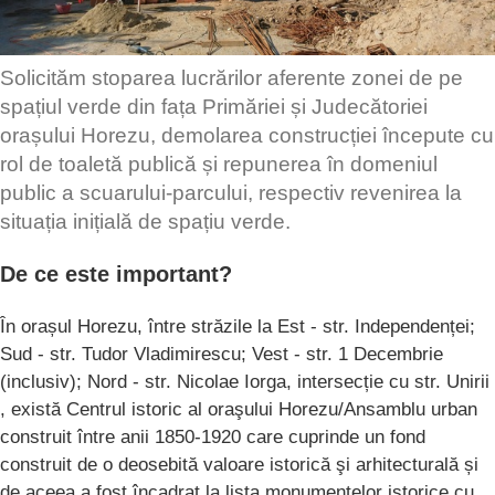
Solicităm stoparea lucrărilor aferente zonei de pe
spațiul verde din fața Primăriei și Judecătoriei
orașului Horezu, demolarea construcției începute cu
rol de toaletă publică și repunerea în domeniul
public a scuarului-parcului, respectiv revenirea la
situația inițială de spațiu verde.
De ce este important?
În orașul Horezu, între străzile la Est - str. Independenței;
Sud - str. Tudor Vladimirescu; Vest - str. 1 Decembrie
(inclusiv); Nord - str. Nicolae Iorga, intersecție cu str. Unirii
, există Centrul istoric al oraşului Horezu/Ansamblu urban
construit între anii 1850-1920 care cuprinde un fond
construit de o deosebită valoare istorică şi arhitecturală și
de aceea a fost încadrat la lista monumentelor istorice cu