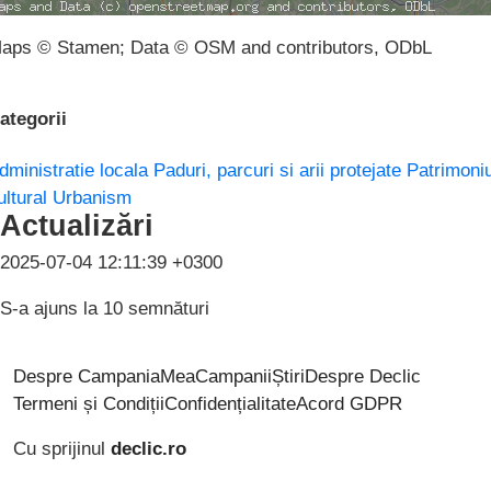
aps © Stamen; Data © OSM and contributors, ODbL
ategorii
dministratie locala
Paduri, parcuri si arii protejate
Patrimoni
ultural
Urbanism
Actualizări
2025-07-04 12:11:39 +0300
S-a ajuns la 10 semnături
Despre CampaniaMea
Campanii
Știri
Despre Declic
Termeni și Condiții
Confidențialitate
Acord GDPR
Cu sprijinul
declic.ro