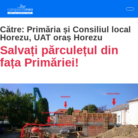
Skip
to
main
content
Către:
Primăria și Consiliul local
Horezu, UAT oraș Horezu
Salvați părculețul din
fața Primăriei!