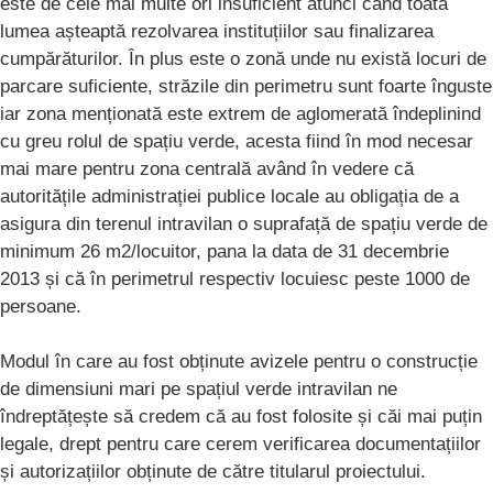
este de cele mai multe ori insuficient atunci când toată
lumea așteaptă rezolvarea instituțiilor sau finalizarea
cumpărăturilor. În plus este o zonă unde nu există locuri de
parcare suficiente, străzile din perimetru sunt foarte înguste
iar zona menționată este extrem de aglomerată îndeplinind
cu greu rolul de spațiu verde, acesta fiind în mod necesar
mai mare pentru zona centrală având în vedere că
autoritățile administrației publice locale au obligația de a
asigura din terenul intravilan o suprafață de spațiu verde de
minimum 26 m2/locuitor, pana la data de 31 decembrie
2013 și că în perimetrul respectiv locuiesc peste 1000 de
persoane.
Modul în care au fost obținute avizele pentru o construcție
de dimensiuni mari pe spațiul verde intravilan ne
îndreptățește să credem că au fost folosite și căi mai puțin
legale, drept pentru care cerem verificarea documentațiilor
și autorizațiilor obținute de către titularul proiectului.