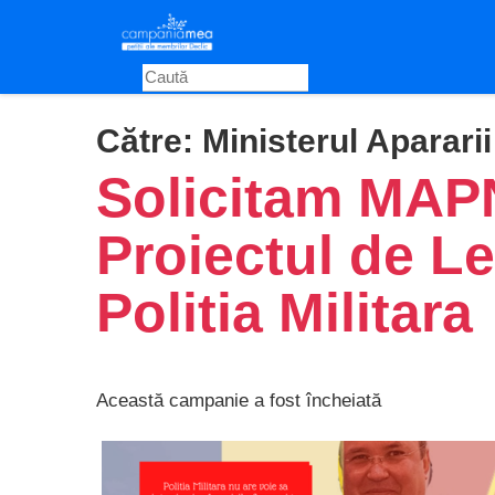
Skip
to
main
content
Către:
Ministerul Aparari
Solicitam MAPN
Proiectul de Le
Politia Militara
Această campanie a fost încheiată