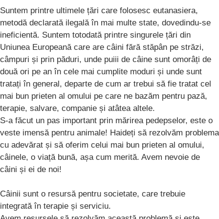
Suntem printre ultimele țări care folosesc eutanasiera,
metodă declarată ilegală în mai multe state, dovedindu-se
ineficientă. Suntem totodată printre singurele țări din
Uniunea Europeană care are câini fără stăpân pe străzi,
câmpuri și prin păduri, unde puiii de câine sunt omorâți de
două ori pe an în cele mai cumplite moduri și unde sunt
tratați în general, departe de cum ar trebui să fie tratat cel
mai bun prieten al omului pe care ne bazăm pentru pază,
terapie, salvare, companie și atâtea altele.
S-a făcut un pas important prin mărirea pedepselor, este o
veste imensă pentru animale! Haideți să rezolvăm problema
cu adevărat și să oferim celui mai bun prieten al omului,
câinele, o viață bună, așa cum merită. Avem nevoie de
câini și ei de noi!
Câinii sunt o resursă pentru societate, care trebuie
integrată în terapie și serviciu.
Avem resursele să rezolvăm această problemă și este