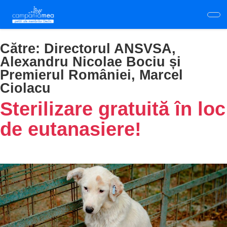
Skip
to
main
content
Către:
Directorul ANSVSA,
Alexandru Nicolae Bociu și
Premierul României, Marcel
Ciolacu
Sterilizare gratuită în loc
de eutanasiere!