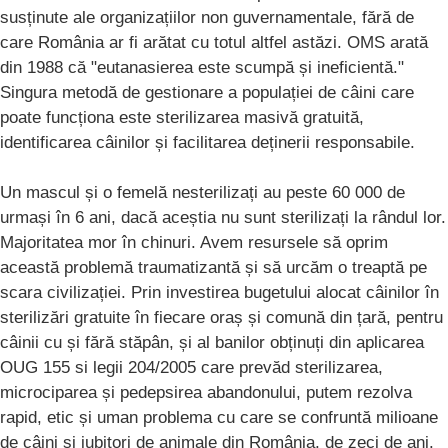
susținute ale organizațiilor non guvernamentale, fără de
care România ar fi arătat cu totul altfel astăzi. OMS arată
din 1988 că "eutanasierea este scumpă și ineficientă."
Singura metodă de gestionare a populației de câini care
poate funcționa este sterilizarea masivă gratuită,
identificarea câinilor și facilitarea deținerii responsabile.
Un mascul și o femelă nesterilizați au peste 60 000 de
urmași în 6 ani, dacă aceștia nu sunt sterilizați la rândul lor.
Majoritatea mor în chinuri. Avem resursele să oprim
această problemă traumatizantă și să urcăm o treaptă pe
scara civilizației. Prin investirea bugetului alocat câinilor în
sterilizări gratuite în fiecare oraș și comună din țară, pentru
câinii cu și fără stăpân, și al banilor obținuți din aplicarea
OUG 155 si legii 204/2005 care prevăd sterilizarea,
microciparea și pedepsirea abandonului, putem rezolva
rapid, etic și uman problema cu care se confruntă milioane
de câini și iubitori de animale din România, de zeci de ani.