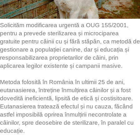
Solicităm modificarea urgentă a OUG 155/2001,
pentru a prevede sterilizarea și microciparea
gratuite pentru câinii cu și fără stăpân, ca metodă de
gestionare a populației canine, dar și educația și
responsabilizarea proprietarilor de câini, prin
aplicarea legilor existente și campanii masive.
Metoda folosită în România în ultimii 25 de ani,
eutanasierea, întreține înmulțirea câinilor și a fost
dovedită ineficientă, lipsită de etică și costisitoare.
Eutanasierea tratează efectul și nu cauza, făcând
astfel imposibilă oprirea înmulțirii necontrolate a
câinilor, spre deosebire de sterilizare, în paralel cu
educație.