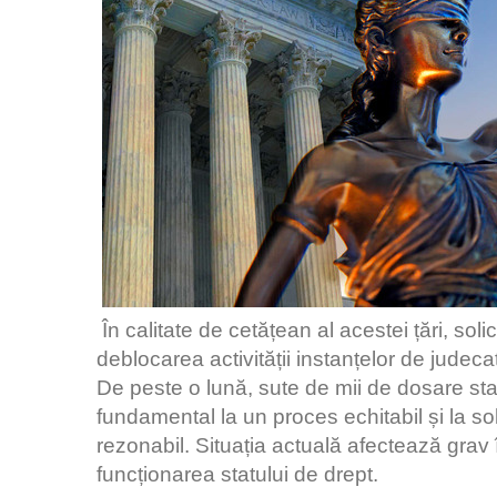
În calitate de cetățean al acestei țări, soli
deblocarea activității instanțelor de judeca
De peste o lună, sute de mii de dosare stag
fundamental la un proces echitabil și la s
rezonabil. Situația actuală afectează grav î
funcționarea statului de drept.