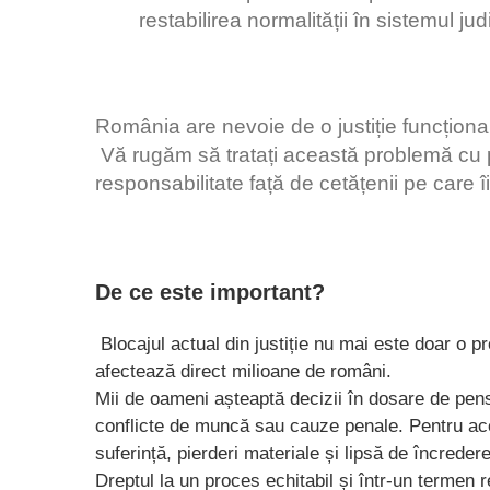
restabilirea normalității în sistemul judi
România are nevoie de o justiție funcțional
Vă rugăm să tratați această problemă cu p
responsabilitate față de cetățenii pe care îi
De ce este important?
Blocajul actual din justiție nu mai este doar o p
afectează direct milioane de români.
Mii de oameni așteaptă decizii în dosare de pensii
conflicte de muncă sau cauze penale. Pentru aceș
suferință, pierderi materiale și lipsă de încreder
Dreptul la un proces echitabil și într-un termen 