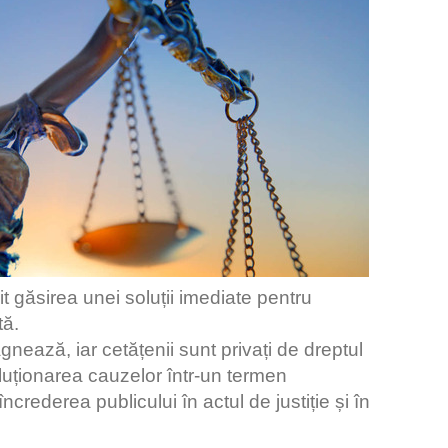
cit găsirea unei soluții imediate pentru
tă.
nează, iar cetățenii sunt privați de dreptul
oluționarea cauzelor într-un termen
ncrederea publicului în actul de justiție și în