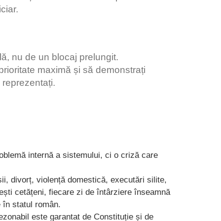
ciar.
ă, nu de un blocaj prelungit.
rioritate maximă și să demonstrați
 reprezentați.
roblemă internă a sistemului, ci o criză care
, divorț, violență domestică, executări silite,
ti cetățeni, fiecare zi de întârziere înseamnă
e în statul român.
rezonabil este garantat de Constituție și de