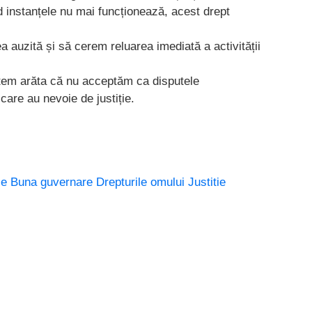
instanțele nu mai funcționează, acest drept
a auzită și să cerem reluarea imediată a activității
em arăta că nu acceptăm ca disputele
 care au nevoie de justiție.
ie
Buna guvernare
Drepturile omului
Justitie