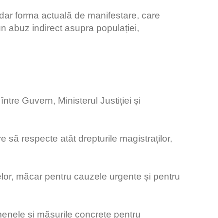
, dar forma actuală de manifestare, care
un abuz indirect asupra populației,
între Guvern, Ministerul Justiției și
 să respecte atât drepturile magistraților,
țelor, măcar pentru cauzele urgente și pentru
rmenele și măsurile concrete pentru