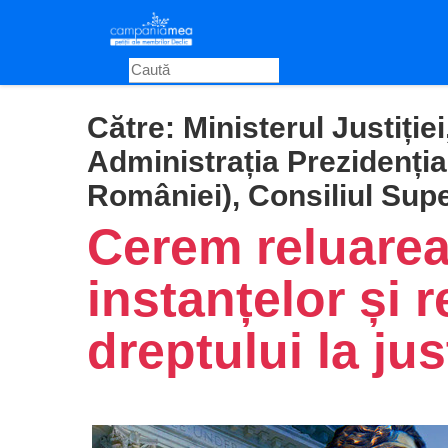
Skip
to
main
content
Către:
Ministerul Justiți
Administrația Prezidenția
României), Consiliul Supe
Cerem reluarea 
instanțelor și 
dreptului la just