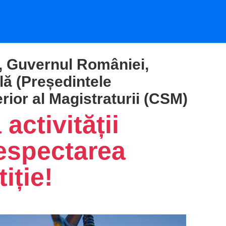
ei, Guvernul României,
lă (Președintele
rior al Magistraturii (CSM)
activității
respectarea
iție!