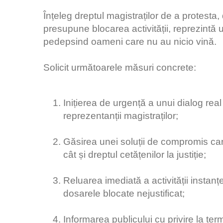
Înțeleg dreptul magistraților de a protesta
presupune blocarea activității, reprezintă 
pedepsind oameni care nu au nicio vină.
Solicit următoarele măsuri concrete:
Inițierea de urgență a unui dialog real 
reprezentanții magistraților;
Găsirea unei soluții de compromis care
cât și dreptul cetățenilor la justiție;
Reluarea imediată a activității instan
dosarele blocate nejustificat;
Informarea publicului cu privire la te