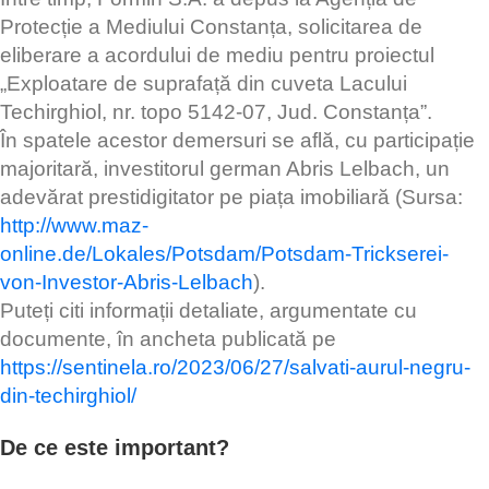
Protecție a Mediului Constanța, solicitarea de
eliberare a acordului de mediu pentru proiectul
„Exploatare de suprafață din cuveta Lacului
Techirghiol, nr. topo 5142-07, Jud. Constanța”.
În spatele acestor demersuri se află, cu participație
majoritară, investitorul german Abris Lelbach, un
adevărat prestidigitator pe piața imobiliară (Sursa:
http://www.maz-
online.de/Lokales/Potsdam/Potsdam-Trickserei-
von-Investor-Abris-Lelbach
).
Puteți citi informații detaliate, argumentate cu
documente, în ancheta publicată pe
https://sentinela.ro/2023/06/27/salvati-aurul-negru-
din-techirghiol/
De ce este important?