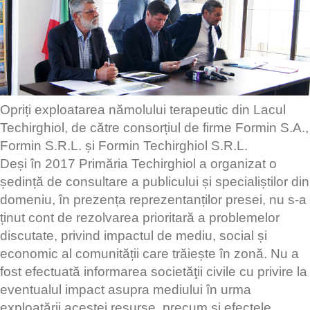
Opriți exploatarea nămolului terapeutic din Lacul
Techirghiol, de către consorțiul de firme Formin S.A.,
Formin S.R.L. și Formin Techirghiol S.R.L.
Deși în 2017 Primăria Techirghiol a organizat o
ședință de consultare a publicului și specialiștilor din
domeniu, în prezența reprezentanților presei, nu s-a
ținut cont de rezolvarea prioritară a problemelor
discutate, privind impactul de mediu, social și
economic al comunității care trăiește în zonă. Nu a
fost efectuată informarea societăţii civile cu privire la
eventualul impact asupra mediului în urma
exploatării acestei resurse, precum şi efectele