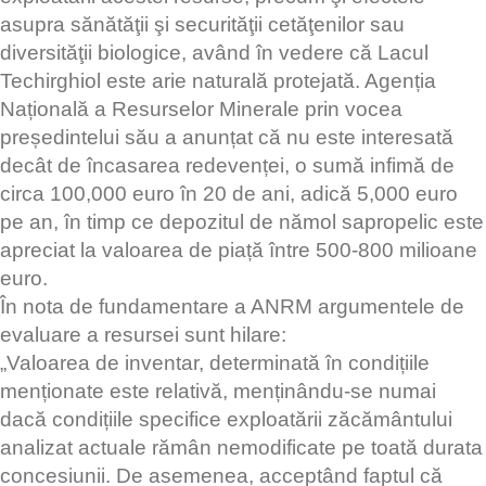
asupra sănătăţii şi securităţii cetăţenilor sau
diversităţii biologice, având în vedere că Lacul
Techirghiol este arie naturală protejată. Agenția
Națională a Resurselor Minerale prin vocea
președintelui său a anunțat că nu este interesată
decât de încasarea redevenței, o sumă infimă de
circa 100,000 euro în 20 de ani, adică 5,000 euro
pe an, în timp ce depozitul de nămol sapropelic este
apreciat la valoarea de piață între 500-800 milioane
euro.
În nota de fundamentare a ANRM argumentele de
evaluare a resursei sunt hilare:
„Valoarea de inventar, determinată în condițiile
menționate este relativă, menținându-se numai
dacă condițiile specifice exploatării zăcământului
analizat actuale rămân nemodificate pe toată durata
concesiunii. De asemenea, acceptând faptul că