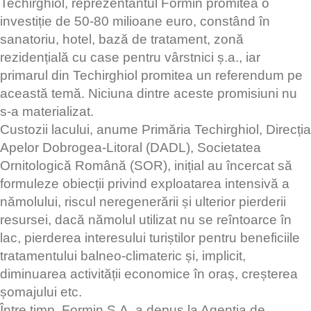
Techirghiol, reprezentantul Formin promitea o
investiție de 50-80 milioane euro, constând în
sanatoriu, hotel, bază de tratament, zonă
rezidențială cu case pentru vârstnici ș.a., iar
primarul din Techirghiol promitea un referendum pe
această temă. Niciuna dintre aceste promisiuni nu
s-a materializat.
Custozii lacului, anume Primăria Techirghiol, Direcția
Apelor Dobrogea-Litoral (DADL), Societatea
Ornitologică Română (SOR), inițial au încercat să
formuleze obiecții privind exploatarea intensivă a
nămolului, riscul neregenerării și ulterior pierderii
resursei, dacă nămolul utilizat nu se reîntoarce în
lac, pierderea interesului turiștilor pentru beneficiile
tratamentului balneo-climateric și, implicit,
diminuarea activității economice în oraș, creșterea
șomajului etc.
Între timp, Formin S.A. a depus la Agenția de