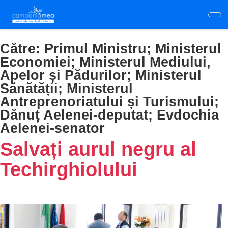
Skip
to
main
content
Către:
Primul Ministru; Ministerul
Economiei; Ministerul Mediului,
Apelor și Pădurilor; Ministerul
Sănătății; Ministerul
Antreprenoriatului și Turismului;
Dănuț Aelenei-deputat; Evdochia
Aelenei-senator
Salvați aurul negru al
Techirghiolului