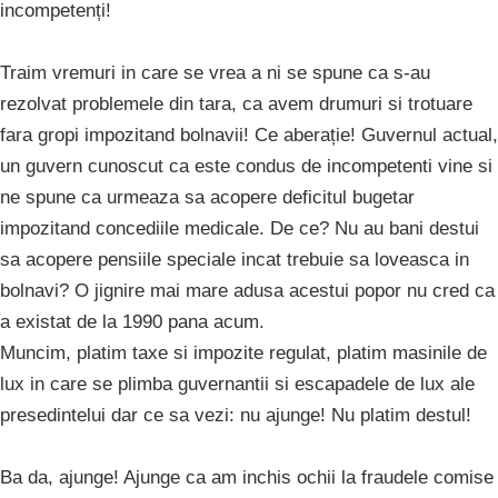
incompetenți!
Traim vremuri in care se vrea a ni se spune ca s-au
rezolvat problemele din tara, ca avem drumuri si trotuare
fara gropi impozitand bolnavii! Ce aberație! Guvernul actual,
un guvern cunoscut ca este condus de incompetenti vine si
ne spune ca urmeaza sa acopere deficitul bugetar
impozitand concediile medicale. De ce? Nu au bani destui
sa acopere pensiile speciale incat trebuie sa loveasca in
bolnavi? O jignire mai mare adusa acestui popor nu cred ca
a existat de la 1990 pana acum.
Muncim, platim taxe si impozite regulat, platim masinile de
lux in care se plimba guvernantii si escapadele de lux ale
presedintelui dar ce sa vezi: nu ajunge! Nu platim destul!
Ba da, ajunge! Ajunge ca am inchis ochii la fraudele comise