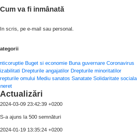
Cum va fi inmânată
In scris, pe e-mail sau personal.
ategorii
nticoruptie
Buget si economie
Buna guvernare
Coronavirus
izabilitati
Drepturile angajatilor
Drepturile minoritatilor
repturile omului
Mediu sanatos
Sanatate
Solidaritate sociala
ineret
Actualizări
2024-03-09 23:42:39 +0200
S-a ajuns la 500 semnături
2024-01-19 13:35:24 +0200