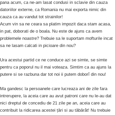
pana acum, ca ne-am lasat condusi in sclavie din cauza
datoriilor externe, ca Romania nu mai exporta nimic din
cauza ca au vandut tot strainilor!
Acum vin sa ne ceara sa platim impozit daca stam acasa,
in pat, doborati de o boala. Nu este de ajuns ca avem
problemele noastre? Trebuie sa le suportam mofturile incat
sa ne lasam calcati in picioare din nou?
Ura acestui partid ce ne conduce azi se simte, se simte
pentru ca poporul nu il mai voteaza. Simtim ca au ajuns la
putere si se razbuna dar tot noi ii putem doborî din nou!
Ma gandesc la persoanele care lucreaza ani de zile fara
intrerupere, la aceia care au avut patroni care nu le-au dat
nici dreptul de concediu de 21 zile pe an, aceia care au
contribuit la ridicarea acestei țări si au tăbărât! Nu trebuie