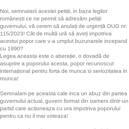
Noi, semnatarii acestei petiții, in baza legilor
românești ce ne permit să adresăm petiții
guvernului, vă cerem să anulați de urgență OUG nr.
115/2023! Cât de multă ură să aveți impotriva
acestui popor care v-a umplut buzunarele incepand
cu 1990?
Legea aceasta este o aberație, o dovadă de
asuprire a poporului acesta, popor recunoscut
internațional pentru forta de munca si seriozitatea in
munca!
Semnalam pe aceasta cale inca un abuz din partea
guvernului actual, guvern format din oameni dintr-un
partid care actioneaza cu ura impotriva poporului
pentru ca nu il mai voteaza!