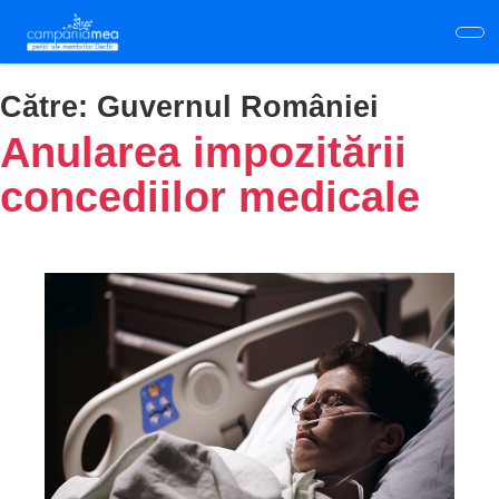
Skip
to
main
content
Către:
Guvernul României
Anularea impozitării
concediilor medicale