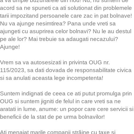
a va umple buzunarele din nou! Nu, nu suntem de
acord sa ne spuneti ca ati solutionat din problemele
tarii impozitand persoanele care zac in pat bolnave!
Nu va ajunge nesimtirea? Pana unde vreti sa
ajungeti cu asuprirea celor bolnavi? Nu le au destul
pe ale lor? Mai trebuie sa adaugati necazului?
Ajunge!
Vrem sa va autosesizati in privinta OUG nr.
115/2023, sa dati dovada de responsabilitate civica
si sa anulati aceasta lege incompetenta!
Suntem indignati de ceea ce ati putut promulga prin
OUG si suntem jigniti de felul in care vreti sa ne
aratati in lume, anume: un popor care cere servicii si
beneficii de la stat de pe urma bolnavilor!
Ati menajat marile companii străine cu taxe si