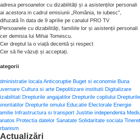
adresa persoanelor cu dizabilități și a asistenților personali
ai acestora in cadrul emisiunii „România, te iubesc”,
difuzată în data de 9 aprilie pe canalul PRO TV
Persoanele cu dizabilități, familiile lor și asistenții personali
cer demisia lui Mihai Tomescu.
Cer dreptul la o viață decentă și respect
Cer să fie văzuți și acceptați.
ategorii
dministratie locala
Anticoruptie
Buget si economie
Buna
uvernare
Cultura si arte
Depolitizare institutii
Digitalizare
izabilitati
Drepturile angajatilor
Drepturile copilului
Drepturile
inoritatilor
Drepturile omului
Educatie
Electorale
Energie
amilie
Infrastructura si transport
Justitie independenta
Medi
anatos
Protectia datelor
Sanatate
Solidaritate sociala
Tinere
rbanism
Actualizări