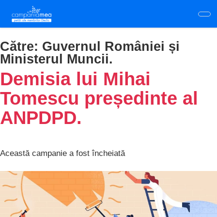
Skip
to
main
content
Către:
Guvernul României și
Ministerul Muncii.
Demisia lui Mihai
Tomescu președinte al
ANPDPD.
Această campanie a fost încheiată