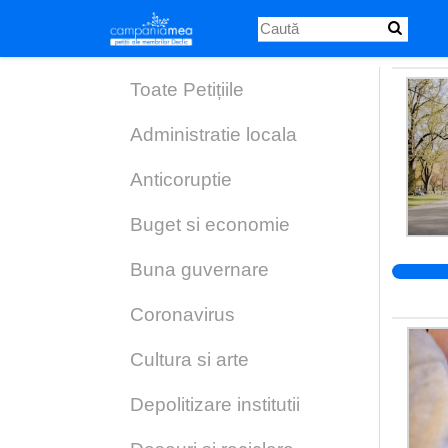
Skip
to
main
content
Toate Petițiile
Administratie locala
Anticoruptie
Buget si economie
Buna guvernare
Coronavirus
Cultura si arte
Depolitizare institutii