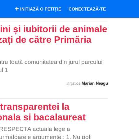
INIȚIAZĂ O PETIȚIE
CONECTEAZĂ-TE
ni și iubitorii de animale
ați de către Primăria
tru toată comunitatea din jurul parcului
l 1
Marian Neagu
Inițiat de
transparentei la
onala si bacalaureat
 RESPECTA actuala lege a
 urmatoarele argumente : 1. Nu poți