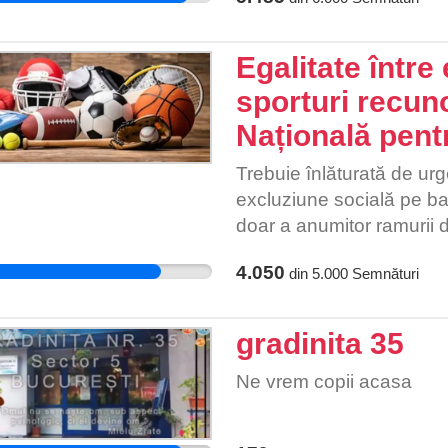
este o poartă către anarh
Președinte, nu acceptați
Egalitate între 
copiilor noștri!
sporturi recun
Națională pent
Trebuie înlăturată de urg
excluziune socială pe baz
doar a anumitor ramurii 
recunoscute la nivel naț
4.050
din
5.000
Semnături
Sport. Sportul joacă un ro
având un impact major asu
și spiritual. Este partea 
gradinita 35
timpului liber pentru păst
armonioasă. Atenția acor
Ne vrem copii acasa
autoritățile naționale și î
practică sportul de perfo