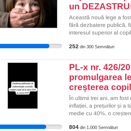
un DEZASTRU
să semnați petiția și să c
transport pentru copiii n
Această nouă lege a fost 
sprijinul și implicarea d
fără dezbatere publică, f
importantă. Împreună pu
interesul superior al copil
copiii noștri și pentru î
conform noilor amendame
252
din
300
Semnături
un părinte abuzator (fizic
părintelui care îngrijește
copilul să plece. Drept 
PL-x nr. 426/2
au mână liberă să ia copi
promulgarea le
plasament, părintele abuz
creșterea copil
DGASPC pe care scrie "în
de orice bază științifică
În ultimii trei ani, am fos
la Judecătorie unde judec
inflației, a prețurilor și 
decadă din drepturi părinte
medie cu 40%, o creștere 
plasament. Apoi, fără a ma
Aceste creșteri de prețur
cazului, judecătorul va fi
804
din
1.000
Semnături
asupra bugetelor familiilo