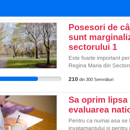
Posesori de câi
sunt marginaliz
sectorului 1
Este foarte important pen
Regina Maria din Sectoru
210
din
300
Semnături
Sa oprim lipsa 
evaluarea nati
Pentru ca numai asa se
invatamantului si pentru