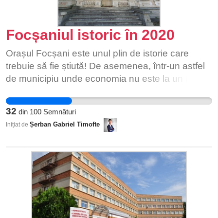
Focșaniul istoric în 2020
Orașul Focșani este unul plin de istorie care
trebuie să fie știută! De asemenea, într-un astfel
de municipiu unde economia nu este la un nivel
înalt, o strategie de promovare a istoriei prin
turism poate reprezenta o gură de oxigen!
32
din
100
Semnături
Șerban Gabriel Timofte
Inițiat de