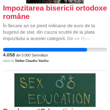
Impozitarea bisericii ortodoxe
române
În fiecare an se pierd milioane de euro de la
bugetul de stat, din cauza scutirii de la plata
impozitului a acestei categorii. De ce Biserica și
preoții trebuie să fie mai presus de lege? De ce
să nu plătească impozit pe venituri și terenuri?
4.058
din
5.000
Semnături
Câți bani fac preoții și bisericile din donații, nunți,
Stefan Claudiu Vasiliu
Inițiat de
botezuri, înmormântări, parastase, etc.? De ce să
nu plătească impozit pe aceste câștiguri?