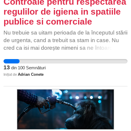
Controale pentru respectarea
regulilor de igiena in spatiile
publice si comerciale
Nu trebuie sa uitam perioada de la începutul stării
de urgenta, cand a trebuit sa stam in case. Nu
cred ca isi mai dorește nimeni sa ne întoarcem
acolo. Toti vrem sa ne putem misca liberi, sa
putem merge la mare sau la munte vara aceasta,
13
din
100
Semnături
sa putem ieși in oras sau la o plimbare. Iar ca
Adrian Conete
Inițiat de
aceste lucruri sa fie posibile si sa nu ne
întoarcem iar la starea de urgenta, trebuie sa
respecta niste minime si simple reguli de igiena si
protecție in public. Numai ca dupa cum probabil
ati văzut si voi, foarte multe persoane nu le
respecta, in special purtarea măștii: casieri,
vânzătoarele de la mezeluri sau cei ce prepara