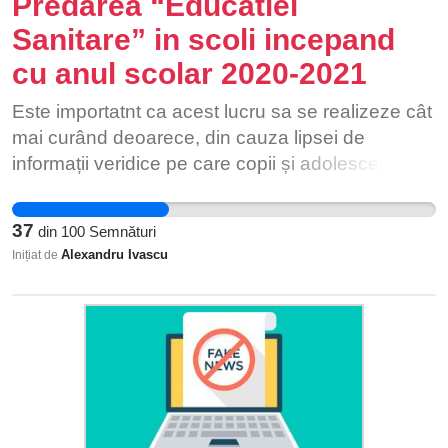
Predarea “Educatiei
Sanitare” in scoli incepand
cu anul scolar 2020-2021
Este importatnt ca acest lucru sa se realizeze cât
mai curând deoarece, din cauza lipsei de
informații veridice pe care copii și adolescenții le
primesc, suntem pe locul 2 în Europa în ceea ce
privește numarul de adolescente care devin
37
din
100
Semnături
mame. Astfel, in 2015, fiecare al zecelea copil
Alexandru Ivascu
Inițiat de
născut in România avea mamă minoră. Totodată,
locul 2 în cazul numărului ridicat de avorturi,în
2012 au avut loc 480 de avorturi la 1.000 de
sarcini, și la nefolosirea mijloacelor de
contracepție.