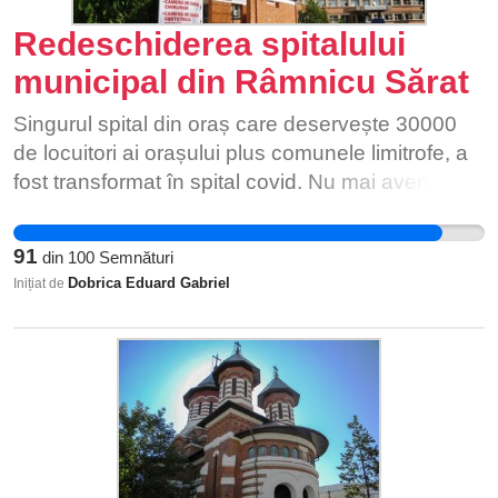
Redeschiderea spitalului
municipal din Râmnicu Sărat
Singurul spital din oraș care deservește 30000
de locuitori ai orașului plus comunele limitrofe, a
fost transformat în spital covid. Nu mai avem
unde primi asistență medicală specializată,
personal am avut nevoie pentru o banală otită de
91
din
100
Semnături
2 zile și am fost nevoit să fac ”surfing” prin
Dobrica Eduard Gabriel
Inițiat de
sistemul medical din 3 localități. Dar pentru o
problemă medicală gravă? Este similar cu o
condamnare la moarte.