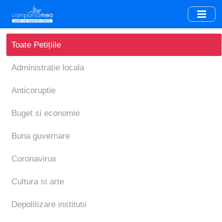
Skip
to
main
content
Toate Petițiile
Administratie locala
Anticoruptie
Buget si economie
Buna guvernare
Coronavirus
Cultura si arte
Depolitizare institutii