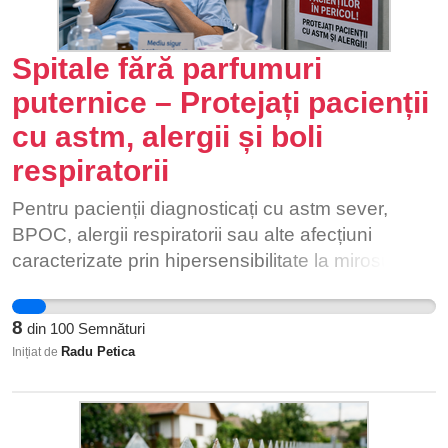
Spitale fără parfumuri
puternice – Protejați pacienții
cu astm, alergii și boli
respiratorii
Pentru pacienții diagnosticați cu astm sever,
BPOC, alergii respiratorii sau alte afecțiuni
caracterizate prin hipersensibilitate la mirosuri,
parfumurile intense, odorizantele și unele
produse de curățenie sau dezinfectanți cu miros
8
din
100
Semnături
puternic pot agrava simptomele respiratorii și pot
Radu Petica
Inițiat de
declanșa crize la persoanele sensibile. Spitalul ar
trebui să fie un loc în care acești pacienți se simt
în siguranță, nu un mediu în care expunerea la
mirosuri intense le poate accentua simptomele.