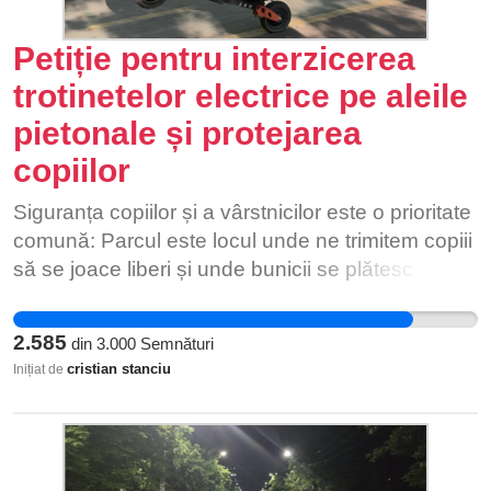
Petiție pentru interzicerea
trotinetelor electrice pe aleile
pietonale și protejarea
copiilor
Siguranța copiilor și a vârstnicilor este o prioritate
comună: Parcul este locul unde ne trimitem copiii
să se joace liberi și unde bunicii se plătesc în
liniște. Nimeni nu ar trebui să trăiască cu teama
unui accident grav provocat de viteză sau de
2.585
din
3.000
Semnături
lipsa regulilor. Problema ne afectează pe toți, zi
cristian stanciu
Inițiat de
de zi: Oricine a mers recent pe aleile din IOR a
simțit cel puțin o dată disconfortul sau pericolul
generat de trotinetele care trec la milimetru de
pietoni. Este o problemă reală din cartierul nostru,