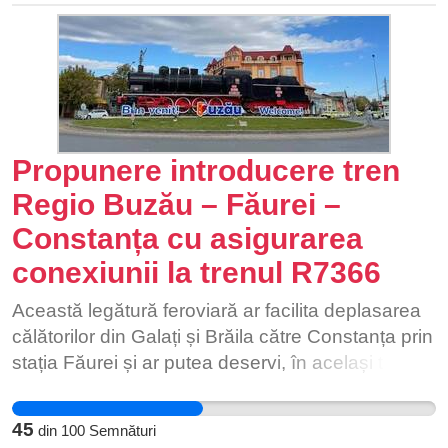
Propunere introducere tren
Regio Buzău – Făurei –
Constanța cu asigurarea
conexiunii la trenul R7366
Această legătură feroviară ar facilita deplasarea
călătorilor din Galați și Brăila către Constanța prin
stația Făurei și ar putea deservi, în același timp,
elevii, navetiștii și locuitorii de pe relația Buzău –
Făurei. Solicităm analizarea introducerii acestui
45
din
100
Semnături
tren pentru a îmbunătăți conectivitatea regională