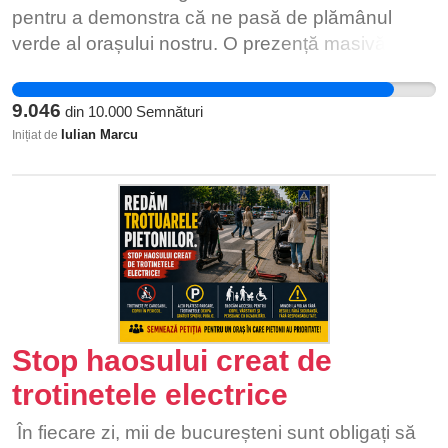
pentru a demonstra că ne pasă de plămânul
verde al orașului nostru. O prezență masivă de
semnatari va oferi o pârghie puternică
organizațiilor de mediu și jurnaliștilor în dialogul
9.046
din
10.000
Semnături
cu autoritățile. Semnează și tu pentru a obliga
Iulian Marcu
Inițiat de
Primăria Galați și instituțiile de mediu să modifice
proiectul tehnic în favoarea conservării spațiilor
verzi, înainte ca tăierile ireversibile să fie
demarate!
Stop haosului creat de
trotinetele electrice
În fiecare zi, mii de bucureșteni sunt obligați să