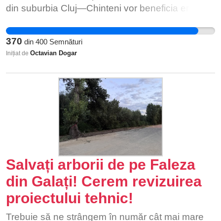
din suburbia Cluj—Chinteni vor beneficia enorm
de aceasta linie de transport, ne-având nevoie
de escala la autogara Beta (singura linie curenta
370
din
400
Semnături
de acces cu transport public la Cluj-Napoca)
Octavian Dogar
Inițiat de
pentru a face legătura intre orice alt punct de
interes din Cluj-Napoca.
Salvați arborii de pe Faleza
din Galați! Cerem revizuirea
proiectului tehnic!
Trebuie să ne strângem în număr cât mai mare