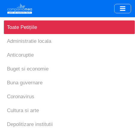
Skip
to
main
content
Toate Petițiile
Administratie locala
Anticoruptie
Buget si economie
Buna guvernare
Coronavirus
Cultura si arte
Depolitizare institutii