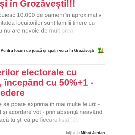
și în Grozăvești!!!
locuiesc 10.000 de oameni în aproximativ
tatea locuitorilor sunt familii tinere cu
tru nu are nevoie de mult prea
i, subvenția la căldură sau modernizare
lectivă, etc. precum cartierele cu
Pentru locuri de joacă și spații verzi în Grozăvești
e
nd lucruri pe care blocurile noi din cartier
alcul reiese că datorită faptului ca
au nevoie de anvelopări, Primăria
rilor electorale cu
milioane de euro. Primăria Capitalei,
t, începând cu 50%+1 -
 la căldură și locuitorilor din blocurile din
redere
 trebuit sa cheltuiască 1 milion de euro pe
 Sectorului 6 și Primăria Municipiului
e se poate exprima în mai multe feluri: -
ltuiesc foarte mulți bani în cartierele cu
ot și acordare vot - prin absență neavând
să acordați o mai mare atenție și
că tu ști că pe fiecare listă, de la fiecare
rui locuitori se simt neglijați și tratați
stă cel puțin un candidat care are un
tățile publice locale și să țineți cont de
Mihai Jerdan
Inițiat de