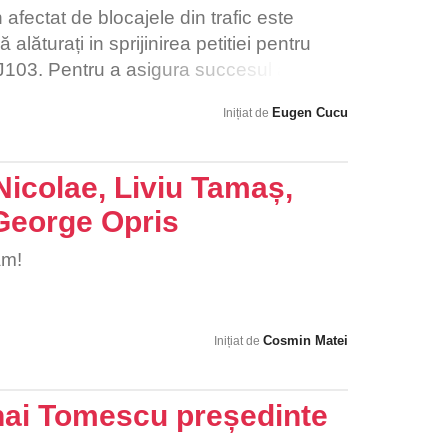
etiția ȋntr-un numӑr cât mai mare și sӑ o
n afectat de blocajele din trafic este
r sӑ semneze.
alăturați in sprijinirea petitiei pentru
103. Pentru a asigura succesul acestui
fiecare voce din comunitatea noastră să
Eugen Cucu
Inițiat de
ea acestei petitii si prin distribuirea ei.
Nicolae, Liviu Tamaș,
George Opris
am!
Cosmin Matei
Inițiat de
hai Tomescu președinte