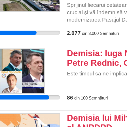
vӑ ȋncurajez sӑ semnați p
Sprijinul fiecarui cetatea
transmiteți și prietenilo
crucial și vă îndemn să vă 
modernizarea Pasajul DJ
demers, este nevoie ca 
2.077
din
3.000
Semnături
se facă auzită prin semnar
Demisia: Iuga 
Petre Rednic, 
Este timpul sa ne implic
86
din
100
Semnături
Demisia lui Mi