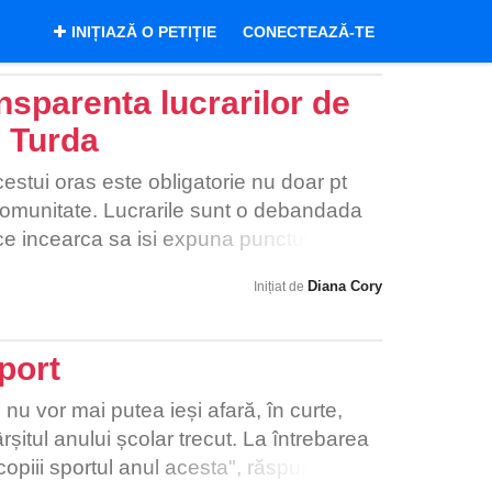
INIȚIAZĂ O PETIȚIE
CONECTEAZĂ-TE
ansparenta lucrarilor de
 Turda
estui oras este obligatorie nu doar pt
comunitate. Lucrarile sunt o debandada
 ce incearca sa isi expuna punctul de
 fie amenintati. In Turda este necesara o
Diana Cory
Inițiat de
duceri. Consider ca modul de fraudare a
 unul bine pus la punct si aceasta
Dorim o administratie transparenta, care
port
uitorii ( nu doar pt votantii unui anumit
izate prost si cu un nivel calitativ scazut
 nu vor mai putea ieși afară, în curte,
 bani acelor firme care le-au realizat si
rșitul anului școlar trecut. La întrebarea
 aceste deturnari de fonduri europene sa
copiii sportul anul acesta", răspunsul