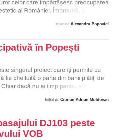
 tuturor celor care împărtășesc preocuparea
estetic al României. Împreună, putem
 și durabilă în mediul nostru urban
Alexandru Popovici
Inițiat de
ipativӑ ȋn Popești
ste singurul proiect care ȋți permite cu
fie cheltuitӑ o parte din banii plӑtiți de
e. Chiar dacӑ nu ai timp pentru a propune
 totuși șansa de a vota proiectele
Ciprian Adrian Moldovan
Inițiat de
Pentru a putea propune spre aprobare
ul Local este nevoie sӑ strângem ~ 2,000
ori ai orașului care au mutația/adresa ȋn
pasajului DJ103 peste
ȋn vedere cӑ vocea fiecӑrui cetӑțean
vului VOB
 care nu au mutație ȋn Popești Leordeni,