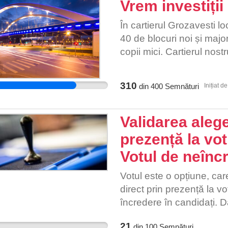
Vrem investiții 
În cartierul Grozavesti 
40 de blocuri noi și majori
copii mici. Cartierul nos
costisitoarele anvelopăr
ghene pentru colectare se
310
din
400
Semnături
Inițiat d
blocuri vechi, acestea fii
deja le au. La un simplu c
blocurile din cartier nu 
Validarea alege
Sectorului 6 scutește 32 
prezență la vo
dacă ar fi oferit subvenția
Votul de neînc
cartierul Grozavesti ar fi
an. Observăm că Primăria
Votul este o opțiune, car
București investesc și che
direct prin prezență la v
blocuri vechi. Vă rugăm 
încredere în candidați. Da
cartierului Grozavesti ai că
organizație politică, exi
inechitabil de către autori
21
din
100
Semnături