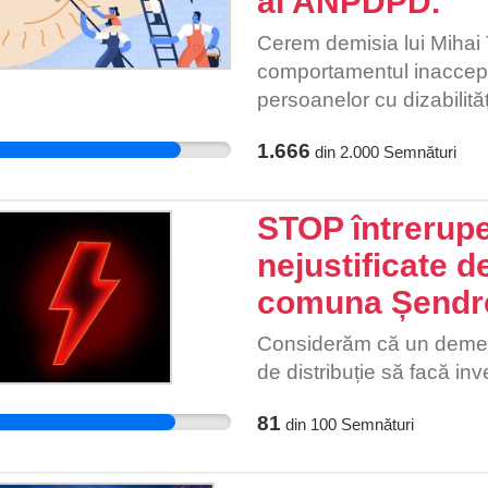
al ANPDPD.
Cerem demisia lui Miha
comportamentul inaccepta
persoanelor cu dizabilităț
cadrul emisiunii „România
1.666
din
2.000
Semnături
pe canalul PRO TV Persoane
asistenții personali cer 
o viață decentă și respect
STOP întrerupe
nejustificate d
comuna Șendr
Considerăm că un demer
de distribuție să facă inv
81
din
100
Semnături