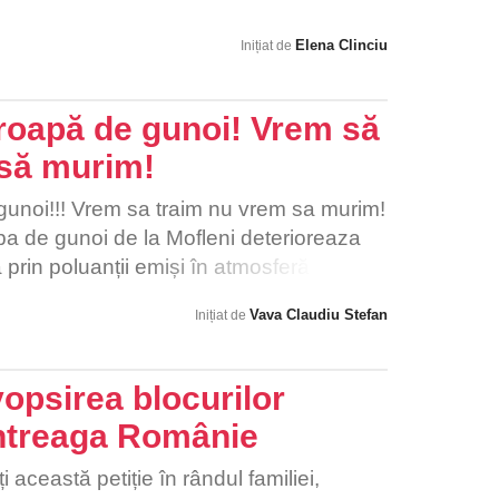
ta.
clasă". Ce părere aveți? Este realizabil?
i un adult să alerge sau să facă exerciții
Elena Clinciu
Inițiat de
etri pătrați, timp de o oră...
roapă de gunoi! Vrem să
 să murim!
gunoi!!! Vrem sa traim nu vrem sa murim!
a de gunoi de la Mofleni deterioreaza
ă prin poluanții emiși în atmosferă si pune
enilor si umbreste toate obiectivele
Vava Claudiu Stefan
Inițiat de
 din Dolj!
vopsirea blocurilor
întreaga Românie
i această petiție în rândul familiei,