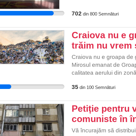
fie pedepsitit in consecin
primit a fost "în sala de 
25 (sau mai mulți) copii ș
702
din
800
Semnături
fizice în mai puțin de 35 m
Craiova nu e g
trăim nu vrem
Craiova nu e groapa de 
Mirosul emanat de Groap
calitatea aerului din zon
in pericol sanatatea dolj
35
din
100
Semnături
turistice de maxim interes
Petiție pentru 
comuniste în 
Vă încurajăm să distribuiț