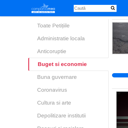
Skip
to
main
content
Toate Petițiile
Administratie locala
Anticoruptie
Buget si economie
Buna guvernare
Coronavirus
Cultura si arte
Depolitizare institutii