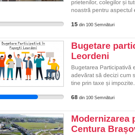
prietenilor, colegilor și
noastră pentru aspectul 
face o schimbare pozitivă
15
din
100
Semnături
Bugetare partic
Leordeni
Bugetarea Participativӑ e
adevӑrat sӑ decizi cum sӑ 
tine prin taxe și impozit
un proiect vei putea avea
68
din
100
Semnături
propuse de vecinii tӑi. 
acest proiect ȋn Consili
de semnӑturi de la locuit
Modernizarea 
Popești Leordeni. Având 
Centura Brașo
conteazӑ chiar și a celor