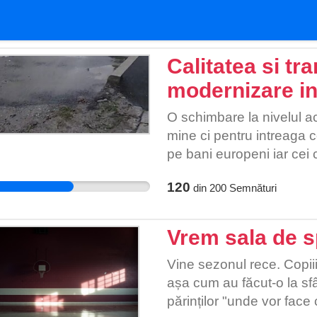
Calitatea si tr
modernizare in
O schimbare la nivelul ac
mine ci pentru intreaga 
pe bani europeni iar cei
vedere sunt fie amendati
120
din
200
Semnături
schimbare la nivelul con
fondurilor europene este
coruptie trebuie taiata. 
Vrem sala de s
isi da interesul pentru loc
om/partid). Lucrarile real
Vine sezonul rece. Copiii
trebuie sa fie refacute pe
așa cum au făcut-o la sfâ
cei ce au facut posibilie
părinților "unde vor face 