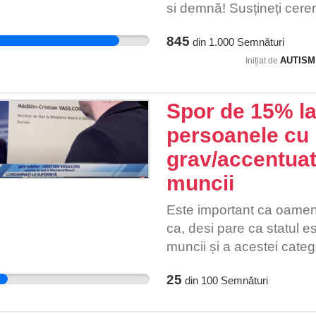
„comportament violent" și 
si demnă! Susțineți cereri
statului roman pentru ca
845
din
1.000
Semnături
persoanele cu dizabilități
AUTISM 
groazei„ să nu se repete
Inițiat de
Spor de 15% la
persoanele cu
grav/accentuat
muncii
Este important ca oamenii
ca, desi pare ca statul 
muncii și a acestei categ
întâmplă opus când vine v
25
din
100
Semnături
acorda fata de aceștia. S
pentru cei care nu au un