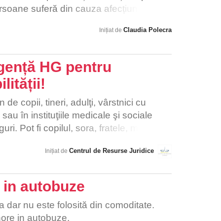
ersoane suferă din cauza afecțiunilor pe
ed că este necesar să fie puși în situații și
Claudia Polecra
Inițiat de
. În viață cea mai importantă este
te recupera, dar aceasta nu, mai ales
 actual (haotic, lăsat la întâmplare într-o
gență HG pentru
tă!)
lității!
de copii, tineri, adulţi, vârstnici cu
e sau în instituţiile medicale şi sociale
ri. Pot fi copilul, sora, fratele, mama,
oţia ta. Ai vrea să îi laşi în urmă?
Centrul de Resurse Juridice
Inițiat de
 mai departe!
l in autobuze
ja dar nu este folosită din comoditate.
nore in autobuze.