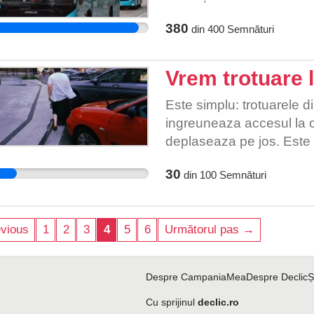
380
din
400
Semnături
Vrem trotuare l
Este simplu: trotuarele d
ingreuneaza accesul la 
deplaseaza pe jos. Este d
varstnice, persoanele cu 
30
din
100
Semnături
copil sa circule prin ace
fiecare examen la capitol
spatiului public. Solicita
vious
1
2
3
4
5
6
Următorul pas →
Administratia locala si au
impun pentru ca trotuarel
trotuare libere!
Despre CampaniaMea
Despre Declic
Ș
Cu sprijinul
declic.ro