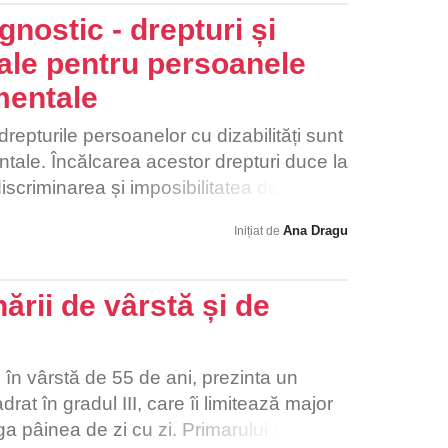
nostic - drepturi și
gale pentru persoanele
 mentale
drepturile persoanelor cu dizabilități sunt
ale. Încălcarea acestor drepturi duce la
discriminarea și imposibilitatea de
ocială și profesională. Persoanele atipice
Ana Dragu
Inițiat de
i, cu sprijinul adecvat, pot să trăiască o
 își aducă aportul la crearea unei lumi
tive, lipsa ajutorului și implicării din
ării de vârstă și de
ce locale agravează situațiile de
ceste persoane se află. Ignorate ca și
ca și cum locul lor nu ar fi în comunitate,
 în vârstă de 55 de ani, prezinta un
e ca o povară, nerespectate ca
at în gradul III, care îi limitează major
e nu doar o încălcare gravă a drepturilor
tiga pâinea de zi cu zi. Primarului comunei
 enormă pentru societate. Pe măsură ce