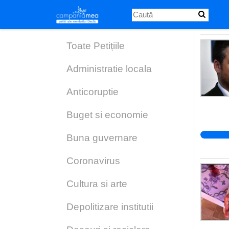
Skip
to
main
content
Toate Petițiile
Administratie locala
Anticoruptie
Buget si economie
Buna guvernare
Coronavirus
Cultura si arte
Depolitizare institutii