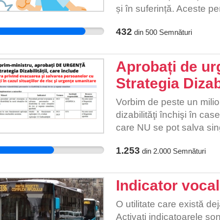
și în suferință. Aceste p
care le au zilnic ... Nu cr
432
din
500
Semnături
mai grave sau ireparabile
SĂNĂTATEA. Orice se poa
având în vedere contextul
Aprobați de ur
pandemie încă nefinaliza
Strategia Dizabi
Vorbim de peste un milion 
dizabilităţi închişi în cas
care NU se pot salva singu
tatăl, bunicii, soţul sau s
1.253
din
2.000
Semnături
Semnează petiția și da-o
Indicator voca
O utilitate care există de
Activați indicatoarele so