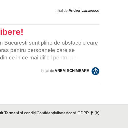
Andrei Lazarescu
Inițiat de
ibere!
in Bucuresti sunt pline de obstacole care
oras pentru persoanele care se
in ce in ce mai dificil pentru persoanele
dizabilitati si persoanele cu carucior cu
VREM SCHIMBARE
Inițiat de
asta capitala europeana care a picat
ul mobilitate urbana si accesibilizare a
rile noastre sunt simple si tin de bun simt:
toritatile trebuie sa ia masurile care se
e sa redevina ale pietonilor. Vrem
tiri
Termeni și condiții
Confidențialitate
Acord GDPR