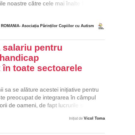
nu mai puteau fi îngrijite la București.
le noastre către cele mai înalte foruri ale
 coșmarul oamenilor vulnerabili,
 grave, psihice, bătrâni, din „azilele
ROMANIA- Asociația Părinților Copiilor cu Autism
.
 salariu pentru
 handicap
 în toate sectoarele
 sa se alăture acestei inițiative pentru
este preocupat de integrarea în câmpul
orii de oameni, de fapt lucrurile se
orba de grija și de interesul pe care îl
Vicol Toma
Inițiat de
pre ex. acum în pragul sărbătorilor,
 loc de munca, subvenția pe care statul