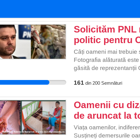
Solicităm PNL r
politic pentru 
Câți oameni mai trebuie s
Fotografia alăturată este
găsită de reprezentanții 
beci al unui centru de e
161
din
200
Semnături
fost trimisa acolo de an
Primarului Ciprian Ciucu,
propriile fecale și sânge.
Oamenii cu diza
Reprezentanții DGASPC S6
de aruncat la 
acest centru în urmă cu o l
Aceștia mai afirmă că cel
Viața oamenilor, indiferen
motiv că „aveau probleme
Susțineți demersurile oam