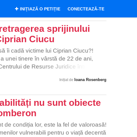
INIȚIAZĂ O PETIȚIE
CONECTEAZĂ-TE
etragerea sprijinului
Ciprian Ciucu
ă îi cadă victime lui Ciprian Ciucu?!
 a unei tinere în vârstă de 22 de ani,
Centrului de Resurse Juridice într-un
xterminare umana din judetul Mures. A
Ioana Rosenberg
Inițiat de
gajati ai DGASPC S6, din subordinea
 pentru a fi lăsată să moara încet, în
 Este doar una dintre cele 5 victime.
bilități nu sunt obiecte
 susțin însă că au făcut verificări la
tomberon
ună și beneficiarii erau „bine îngrijiți”.
e victimele au fot trimise la Mureș pe
t de condiția lor, este la fel de valoroasă!
 de natură psihiatrică", un
enilor vulnerabili pentru o viață decentă