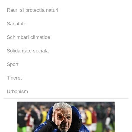
Rauri si protectia naturii
Sanatate
Schimbari climatice
Solidaritate sociala
Sport
Tineret
Urbanism