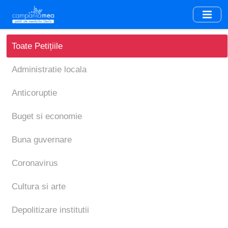
Skip
to
main
content
Toate Petițiile
Administratie locala
Anticoruptie
Buget si economie
Buna guvernare
Coronavirus
Cultura si arte
Depolitizare institutii