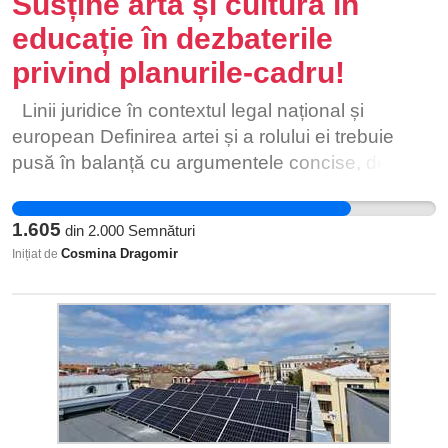
Susține arta și cultura în
educație în dezbaterile
privind planurile-cadru!
Linii juridice în contextul legal național și
european Definirea artei și a rolului ei trebuie
pusă în balanță cu argumentele concise, de ordin
juridic, cu directive care s-au dat la nivel global
sau european. Pentru că în timp s-a ajuns la
1.605
din
2.000
Semnături
aceste formule tocmai în scopul de a progresa pe
Cosmina Dragomir
Inițiat de
acest teren al drepturilor omului și incluziunii sale
înt-o comunitate care să-i ofere echilibru și șanse
egale la dezvoltarea potențialului său. Să dăm
câteva exemple: 1. CAPITOLUL II din Constituția
României privind Drepturile și Libertățile
fundamentale, articolul 33: (1) Accesul la cultură
este garantat, în condițiile legii; (2) Libertatea