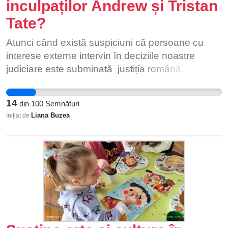
inculpaților Andrew și Tristan
Tate?
Atunci când există suspiciuni că persoane cu
interese externe intervin în deciziile noastre
judiciare este subminată justiția română.
Societatea noastră plătește un preț prea mare
atunci când astfel de situații sunt tolerate în
14
din
100
Semnături
continuare. Instituțiile noastre își pierd
Liana Buzea
Inițiat de
credibilitatea atunci când sunt luate așa decizii
fără transparență.