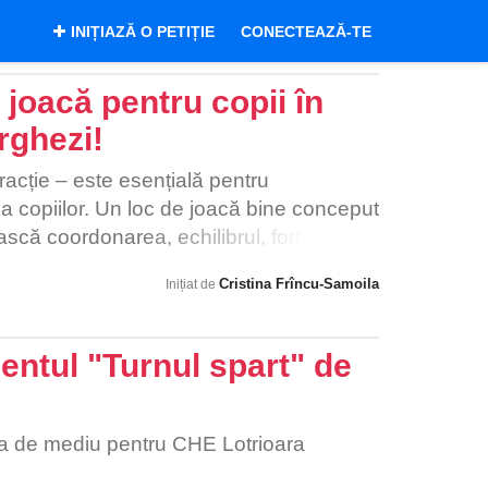
INIȚIAZĂ O PETIȚIE
CONECTEAZĂ-TE
joacă pentru copii în
rghezi!
acție – este esențială pentru
 copiilor. Un loc de joacă bine conceput
ască coordonarea, echilibrul, forța și
du-le un mediu sigur și stimulativ. În lipsa
Cristina Frîncu-Samoila
Inițiat de
piii nu au unde să-și consume energia în
ți în activitățile lor zilnice în aer liber. •
ă impact negativ asupra extinderii
ntul "Turnul spart" de
 loc de joacă nu necesită o investiție
entată rapid, fără a afecta planurile de
istă deja spațiu disponibil, iar o astfel de
tia de mediu pentru CHE Lotrioara
tă ușor în peisajul existent, fără a interfera