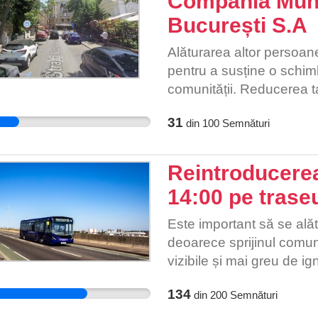
Compania Muni
petiție le oferă ocazia s
București S.A
indirect cu brandul pentr
Alăturarea altor persoan
pentru a susține o schim
comunității. Reducerea tax
ar diminua povara financi
31
din
100
Semnături
cei care depind zilnic d
și duce copiii la școală s
Totodată, o taxă mai acc
Reintroducerea
regulamentului de parcare
14:00 pe trase
cei care, din cauza costur
echilibru ar contribui la 
Este important să se ală
echitabil pentru toți parti
deoarece sprijinul comuni
acestei inițiative ar put
vizibile și mai greu de 
politica de parcare și să
mai multor oameni, poat
infrastructurii, creând as
134
din
200
Semnături
deciziilor autorităților.
prietenos cu cetățenii săi