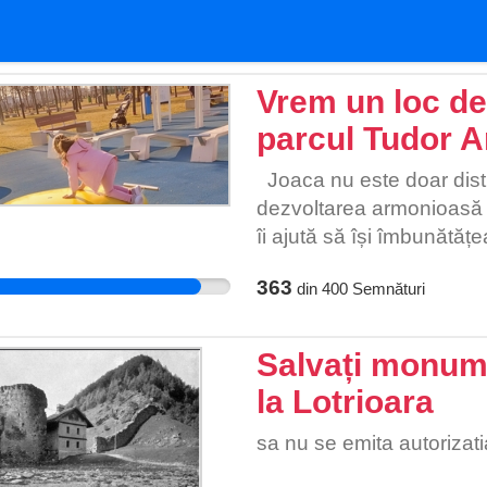
Vrem un loc de 
parcul Tudor A
Joaca nu este doar distr
dezvoltarea armonioasă a
îi ajută să își îmbunătățe
abilitățile sociale, oferin
363
din
400
Semnături
unui astfel de spațiu, co
mod organizat și sunt limita
Un proiect realizabil, făr
Salvați monume
parcului Amenajarea unui
la Lotrioara
majoră și poate fi implem
extindere ale parcului. Ex
sa nu se emita autoriza
inițiativă poate fi integra