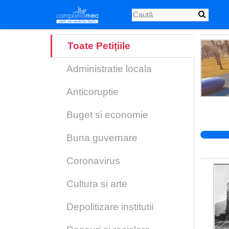
Skip
to
main
content
Toate Petițiile
Administratie locala
Anticoruptie
Buget si economie
Buna guvernare
Coronavirus
Cultura si arte
Depolitizare institutii