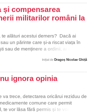
 în plus spre o capitală mai accesibilă
 și compensarea
erii militarilor români la
 te alături acestui demers? Dacă ai
sau un părinte care și-a riscat viața în
ești sau de menținere a ordinii, ai accepta
e atunci când se îmbolnăvește grav din
Dragoș Nicolae Ghiță
Inițiat de
? Mii de militari, polițiști și jandarmi
teatre de operații unde au fost expuși la
fără să fie informați despre pericolul real.
 nu ignora opinia
eră de leucemie, cancer, afecțiuni ale
, circulator și limfatic, iar statul român
boala ca fiind una profesională. Mai
va trece, detectarea oricărui reziduu de
erdut deja lupta cu aceste afecțiuni, iar
n medicamente comune care permit
ă niciun sprijin. În timp ce alte țări NATO
 te vor lăsa fără permis și te vor face