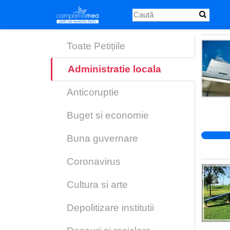
Skip
to
main
content
Toate Petițiile
Administratie locala
Anticoruptie
Buget si economie
Buna guvernare
Coronavirus
Cultura si arte
Depolitizare institutii