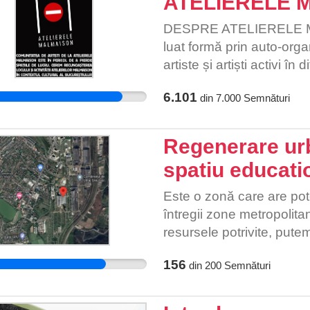
ATELIERELE M
DESPRE ATELIERELE MA
luat formă prin auto-orga
artiste și artiști activi în
contemporană din Bucureșt
6.101
din
7.000
Semnături
proiecte, spații artist-run 
conturarea unui context cu
solidarizare, încurajarea co
Regenerare urb
agenți culturali pe plan n
spatiu educati
noilor generații printr-o s
un reper pentru specialiști
Este o zonă care are pot
internaționali) și de as
întregii zone metropolita
larg prin expoziții de art
resursele potrivite, putem
prezentări, evenimente b
Studios, tururi ghidate (
156
din
200
Semnături
programe de educație non
gimnaziu și liceu (cca 50 