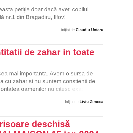
sta petiție doar dacă aveți copilul
ă nr.1 din Bragadiru, Ilfov!
Claudiu Untaru
Inițiat de
tatii de zahar in toate
cea mai importanta. Avem o sursa de
a cu zahar si nu suntem constienti de
oritatea oamenilor nu citesc exact ce
e sa ajungem de tineri in spitale pentru
Liviu Zimcea
Inițiat de
ente ne OTRAVESC ! Copii primesc prin
10 ori mai mult zahar decat este normal.
crisoare deschisă