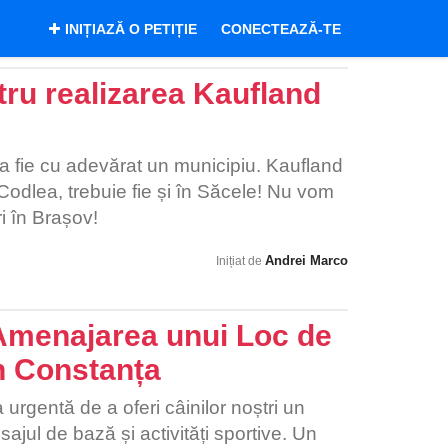
INIȚIAZĂ O PETIȚIE
CONECTEAZĂ-TE
ru realizarea Kaufland
 sa fie cu adevărat un municipiu. Kaufland
Codlea, trebuie fie și în Săcele! Nu vom
i în Brașov!
Andrei Marco
Inițiat de
 Amenajarea unui Loc de
n Constanța
rgentă de a oferi câinilor noștri un
ajul de bază și activități sportive. Un