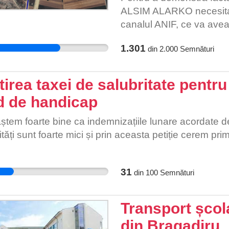
ALSIM ALARKO necesitatea
canalul ANIF, ce va avea 
comunității noastre.
1.301
din
2.000
Semnături
irea taxei de salubritate pentr
d de handicap
tem foarte bine ca indemnizațiile lunare acordate d
lități sunt foarte mici și prin aceasta petiție cerem p
31
din
100
Semnături
Transport școla
din Bragadiru