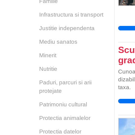
Familie
Infrastructura si transport
Justitie independenta
Mediu sanatos
Scut
Minerit
gra
Nutritie
Cunoaș
dizabi
Paduri, parcuri si arii
taxa.
protejate
Patrimoniu cultural
Protectia animalelor
Protectia datelor