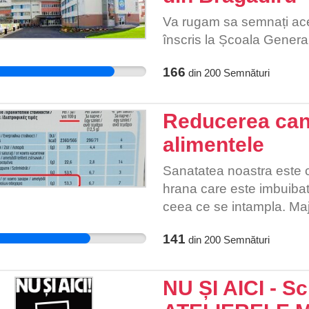
Va rugam sa semnați acea
înscris la Școala General
166
din
200
Semnături
Reducerea canti
alimentele
Sanatatea noastra este 
hrana care este imbuibat
ceea ce se intampla. Maj
cumpara. Riscul mare est
141
din
200
Semnături
ca producatorii de alim
alimentele cumparate de 
NU ȘI AICI - S