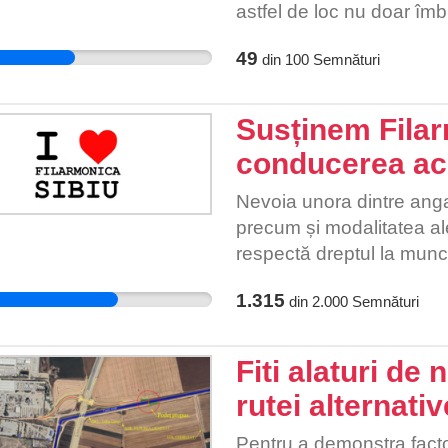
astfel de loc nu doar îm
consolidează legăturile d
49
din
100
Semnături
noastră.Dacă aveți între
contactati la numărul d
pe Facebook UrbanDog C
Susținem Filar
contribuția dumneavoastr
conducerea ac
comunitatea noastră și p
companie. Cu stima Ra
Nevoia unora dintre anga
precum și modalitatea al
respectă dreptul la munc
este un dirijor și manage
1.315
din
2.000
Semnături
Filarmonica de Stat Sibi
Cu toate acestea, acum, u
mod ilegal. Instituțiile de
Fiti alaturi de 
rutei alternativ
Pentru a demonstra factor