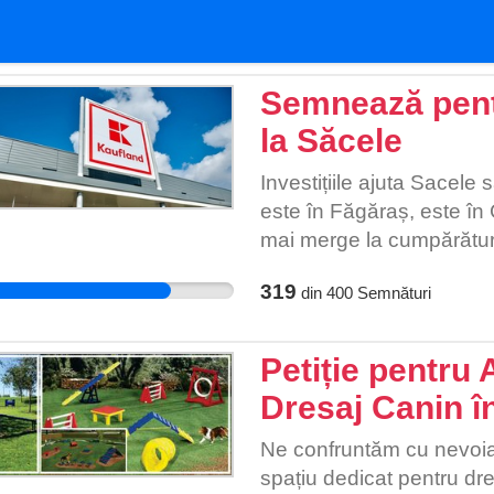
Semnează pent
la Săcele
Investițiile ajuta Sacele
este în Făgăraș, este în 
mai merge la cumpărătur
319
din
400
Semnături
Petiție pentru
Dresaj Canin î
Ne confruntăm cu nevoia u
spațiu dedicat pentru dres