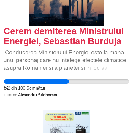
Cerem demiterea Ministrului
Energiei, Sebastian Burduja
Conducerea Ministerului Energiei este la mana
unui personaj care nu intelege efectele climatice
asupra Romaniei si a planetei si in loc sa
directioneze fondurile institutiei catre sursele de
energie regenerabile, acesta deschide noi mine
52
din
100
Semnături
de carbune si merge catre producerea energiei
Alexandru Stioboranu
Inițiat de
electrice din combustibili fosili. Problema a mai
fost ridicata inclusiv de asociatia Green Peace
care mentioneaza ca acesta vrea doar sa se
asocieze cu ideile populiste si nu reflecta
realitatea climatica in care se afla Romania.