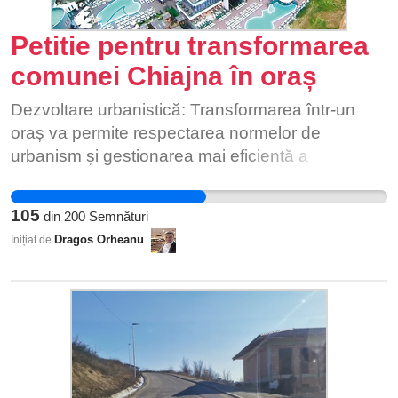
Petitie pentru transformarea
comunei Chiajna în oraș
Dezvoltare urbanistică: Transformarea într-un
oraș va permite respectarea normelor de
urbanism și gestionarea mai eficientă a
dezvoltării zonelor rezidențiale și comerciale,
asigurând coerenta, onestitate și sustenabilitate.
105
din
200
Semnături
Dezvoltarea infrastructurii: Orașul va beneficia de
Dragos Orheanu
Inițiat de
îmbunătățirea infrastructurii (drumuri, transport
public, apă, canalizare), esențiale pentru
susținerea dezvoltării economice și a calității
vieții. Acces la fonduri: Statutul de oraș va
permite accesarea de fonduri europene și
guvernamentale pentru proiecte de infrastructură
și servicii publice. Autonomie administrativă: Un