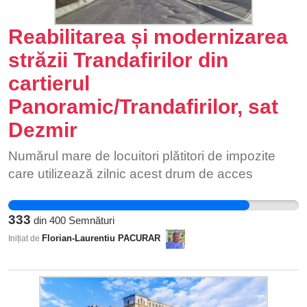
oraș are mai multă independență în luarea
deciziilor și gestionarea proiectelor de interes
Reabilitarea și modernizarea
local.
străzii Trandafirilor din
cartierul
Panoramic/Trandafirilor, sat
Dezmir
Numărul mare de locuitori plătitori de impozite
care utilizează zilnic acest drum de acces
333
din
400
Semnături
Florian-Laurentiu PACURAR
Inițiat de