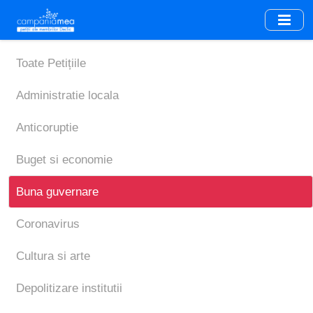
Skip
to
main
content
Toate Petițiile
Administratie locala
Anticoruptie
Buget si economie
Buna guvernare
Coronavirus
Cultura si arte
Depolitizare institutii