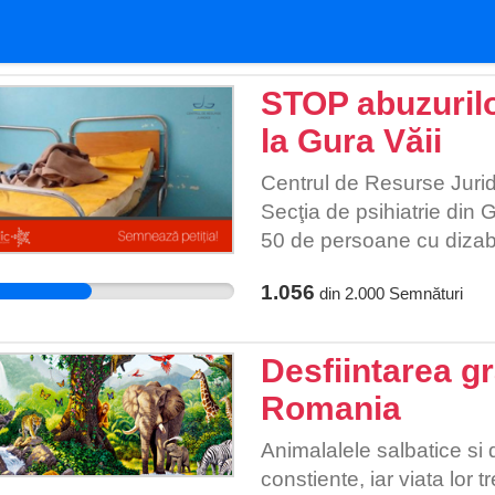
STOP abuzurilo
la Gura Văii
Centrul de Resurse Juridic
Secţia de psihiatrie din 
50 de persoane cu dizabil
sănătate mintală închise 
1.056
din
2.000
Semnături
elementare condiţii de v
Juridice (CRJ) a sesizat a
Judeţean de Urgenţă Dro
Desfiintarea gr
Judeţean şi Direcţiei Gen
Romania
Copilului Mehedinţi (DGA
urgenţă pentru asigurarea
Animalalele salbatice si 
comunitate. CRJ a mai se
constiente, iar viata lor 