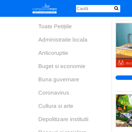
Skip
to
main
content
Toate Petițiile
Administratie locala
Anticoruptie
Buget si economie
Buna guvernare
Coronavirus
Cultura si arte
Depolitizare institutii