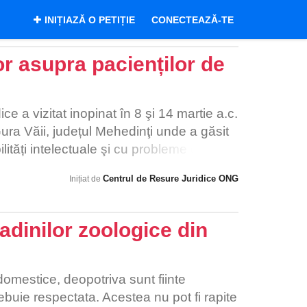
INIȚIAZĂ O PETIȚIE
CONECTEAZĂ-TE
r asupra pacienților de
e a vizitat inopinat în 8 şi 14 martie a.c.
Gura Văii, județul Mehedinţi unde a găsit
ități intelectuale şi cu probleme de
în această secţie sunt lipsite de cele mai
Centrul de Resure Juridice ONG
Inițiat de
iaţă şi de tratament. Centrul de Resurse
buzurile, în scris, conducerii Spitalului
beta-Turnu Severin, Consiliului
adinilor zoologice din
erale de Asistenţă Socială şi Protecţie a
SPC), solicitându-le intervenţia de
 accesului la servicii adecvate în
domestice, deopotriva sunt fiinte
sizat aceste aspecte şi în anul 2009,
trebuie respectata. Acestea nu pot fi rapite