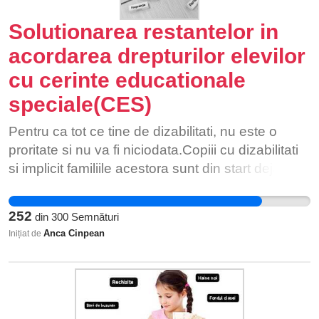
Solutionarea restantelor in
acordarea drepturilor elevilor
cu cerinte educationale
speciale(CES)
Pentru ca tot ce tine de dizabilitati, nu este o
proritate si nu va fi niciodata.Copiii cu dizabilitati
si implicit familiile acestora sunt din start deja
vulnerabile si defavorizate din toate punctele de
vedere,nu doar din perspectiva economica.Cea
252
din
300
Semnături
economica este doar inca una in plus.
Anca Cinpean
Inițiat de
Dizabilitatea nu este doar o problemă a
copilului/persoanei care sufera sau a familiei
sale, ci este o problema a întregii noastre
societati.