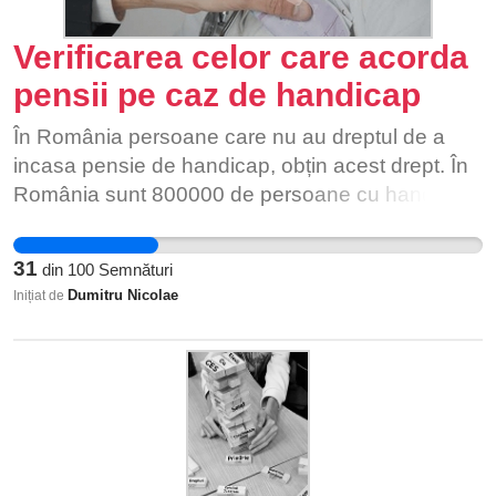
Verificarea celor care acorda
pensii pe caz de handicap
În România persoane care nu au dreptul de a
incasa pensie de handicap, obțin acest drept. În
România sunt 800000 de persoane cu handicap,
ceea ce e imposibil. Pe surse circula zvonuri ca
se plătesc undeva la 500 de euro, odată la 6 luni
31
din
100
Semnături
pt a determina comisia sa închidă ochii, precum
Dumitru Nicolae
Inițiat de
și diverse atentii angajaților de la dgaspc din
cadrul primăriilor pt a ,, scrie ce trebuie în
ancheta efectuata".