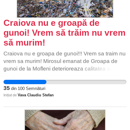
Gheorghe Ursu a fost torturat, umilit si ucis in
inchisoare in 1985 de catre regimul ceausisto-
securist. Avandu-l pe Gheorghe Ursu ca simbol
Craiova nu e groapă de
central deoarece cazul sau, iata, se prelungeste
gunoi! Vrem să trăim nu vrem
si dupa anul 2023, monumentul va comemora pe
să murim!
toti cei despre care se cunoaste ca au suferit
datorita exercitarii dreptului la libertatea de
Craiova nu e groapa de gunoi!!! Vrem sa traim nu
expresie in medii sociale care au interzis dreptul
vrem sa murim! Mirosul emanat de Groapa de
elementar al fiecarei fiinte umane de a gandi si
gunoi de la Mofleni deterioreaza calitatea aerului
de a se exprima liber.
din zonă prin poluanții emiși în atmosferă si pune
in pericol sanatatea doljenilor si umbreste toate
35
din
100
Semnături
obiectivele turistice de maxim interes din Dolj!
Vava Claudiu Stefan
Inițiat de