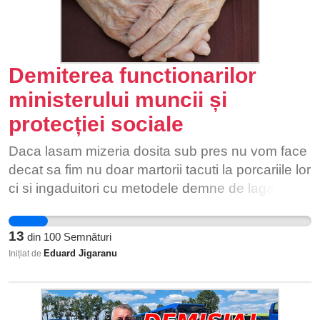
Demiterea functionarilor
ministerului muncii și
protecției sociale
Daca lasam mizeria dosita sub pres nu vom face
decat sa fim nu doar martorii tacuti la porcariile lor
ci si ingaduitori cu metodele demne de lagarele
de exterminare din Germania, Rusia, China,
Vietnam Cambodgia sau alte locuri
13
din
100
Semnături
Eduard Jigaranu
Inițiat de