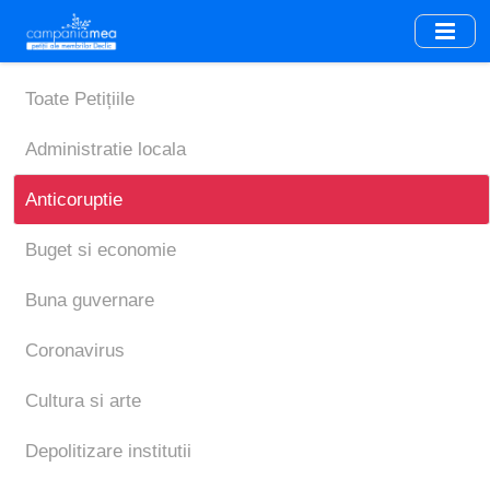
Skip
to
main
content
Toate Petițiile
Administratie locala
Anticoruptie
Buget si economie
Buna guvernare
Coronavirus
Cultura si arte
Depolitizare institutii