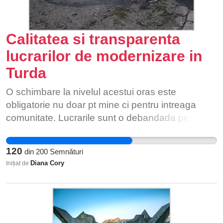
Calitatea si transparenta
lucrarilor de modernizare in
Turda
O schimbare la nivelul acestui oras este
obligatorie nu doar pt mine ci pentru intreaga
comunitate. Lucrarile sunt o debandada pe bani
europeni iar cei ce incearca sa isi expuna punctul
de vedere sunt fie amendati fie amenintati. In
120
din
200
Semnături
Turda este necesara o schimbare la nivelul
Diana Cory
Inițiat de
conduceri. Consider ca modul de fraudare a
fondurilor europene este unul bine pus la punct si
aceasta coruptie trebuie taiata. Dorim o
administratie transparenta, care isi da interesul
pentru locuitorii ( nu doar pt votantii unui anumit