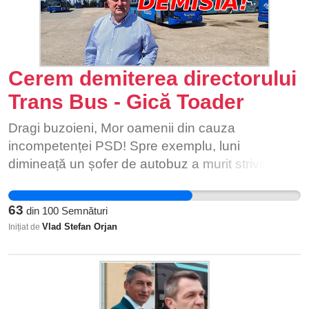
Cerem demiterea directorului
Trans Bus - Gică Toader
Dragi buzoieni, Mor oamenii din cauza
incompetenței PSD! Spre exemplu, luni
dimineață un șofer de autobuz a murit strivit de
autobuz din cauza incompetenței și a prostiei
care guvernează odată cu venirea directorului
63
din
100
Semnături
Gică Toader în 2016, fiind anul în care Toma a
Vlad Stefan Orjan
Inițiat de
fost ales primar de Buzău. Ce coincidență! În
timp ce un sindicat minoritar a sesizat o serie de
nereguli în cadrul instituției, conducerea
companiei a fost mai preocupată de înlăturarea
acestui sindicat, decât de rezolvarea