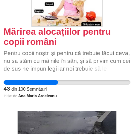
Mărirea alocațiilor pentru
copii români
Pentru copii noștri și pentru că trebuie făcut ceva,
nu sa stăm cu mâinile în sân, și să privim cum cei
de sus ne impun legi iar noi trebuie să le
acceptăm fără a ne impune dreptul de cetățeni
români, dar în primul rând de părinți.
43
din
100
Semnături
Ana Maria Ardeleanu
Inițiat de