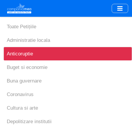
Skip
to
main
content
Toate Petițiile
Administratie locala
Anticoruptie
Buget si economie
Buna guvernare
Coronavirus
Cultura si arte
Depolitizare institutii