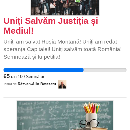
Uniți Salvăm Justiția și
Mediul!
Uniți am salvat Roșia Montană! Uniți am redat
speranța Capitalei! Uniți salvăm toată România!
Semnează și tu petiția!
65
din
100
Semnături
Răzvan-Alin Botezatu
Inițiat de