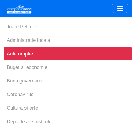
Skip
to
main
content
Toate Petițiile
Administratie locala
Anticoruptie
Buget si economie
Buna guvernare
Coronavirus
Cultura si arte
Depolitizare institutii