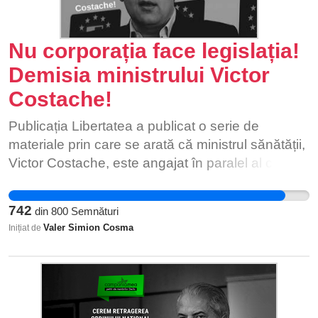
Nu corporația face legislația!
Demisia ministrului Victor
Costache!
Publicația Libertatea a publicat o serie de
materiale prin care se arată că ministrul sănătății,
Victor Costache, este angajat în paralel al clinicii
private Polisano și că a inițiat într-un mod profund
netransparent o serie de modificări legislative în
742
din
800
Semnături
favoarea clinicii cu care are contract și a altor
Valer Simion Cosma
Inițiat de
clinici private din rândul cărora a cooptat oameni
în cabinetul său. Aceste modificări operate fără
dezbatere publică vizează direcționarea unor
fonduri substanțiale către clinicile private și
afectează profund accesul la îngrijire medicală