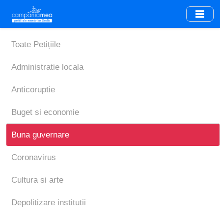
Skip
to
main
content
Toate Petițiile
Administratie locala
Anticoruptie
Buget si economie
Buna guvernare
Coronavirus
Cultura si arte
Depolitizare institutii