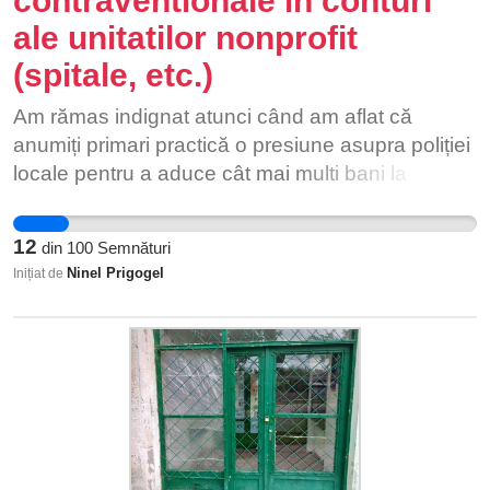
contraventionale in conturi
dispoziție pentru a reclama abuzurile fie sunt
ale unitatilor nonprofit
ineficiente, fie nu există. În jurul făptuitorilor se
ridică adeseori ziduri birocratice menite să-i
(spitale, etc.)
protejeze. grafică: Dan Perjovschi Textul integral
Am rămas indignat atunci când am aflat că
al memorandumului poate fi consultat aici:
anumiți primari practică o presiune asupra poliției
https://voceacopiilor.ro/wp-
locale pentru a aduce cât mai multi bani la
content/uploads/2019/08/Memorandum-copii-
primărie prin amenzile aplicate. Haideți sa ne
institu%C8%9Bionaliza%C8%9Bi-final-1.pdf
intrebăm, ce scop au amenzile ? Amenda are rol
12
din
100
Semnături
de coercitie si este o masura folosita de organele
Ninel Prigogel
Inițiat de
statului pentru a determina o persoana sa-si
indeplineasca o obligatie. In nici un caz nu are rol
de a strange bani la bugetul primariei/ statului.
Cred ca ce se intampla in filmul ”Las Fierbinti ”
este putin fata de ce se intampla in viata reala .
Anumiti politisti au fost amenintati la modul ”Daca
nu-mi aduci un numar de "x" procese verbale de
contraventie pana la sfarsitul lunii , sa te prezinti