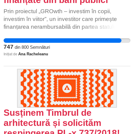
impune politiei locale sa dea amenzi doar pe
atitudine cu totii, timpul trece, iar problemele nu
Ne solidarizăm cu pădurarii de la Federația Silva,
baza hotararilor de consiliu local si nu asa cum isi
se vor rezolva de la sine!
Prin proiectul „GROwth – investim în copii,
cu ecologiștii din toată țara și cerem retragerea
permit acum, sa dea amenzi pe baza legilor din
investim în viitor”, un investitor care primește
din Parlament a acestui proiect legislativ toxic
codului rutier ( va amintesc ca politia locala nu
finanțarea nerambursabilă din partea statului și
pentru țară. Mobilizează-te alături de noi și
este pomenita de nici un fel in codul rutier si nici
construiește o grădiniță sportivă de la 0 este
semnează petiția pentru a arăta celor din PSD,
nu ne dorim asta). Ei se folosesc de o lege a
obligat să asigure 8% locuri gratuite din total.
UDMR și ALDE că pădurile trebuie să rămână ale
747
din
800
Semnături
politiei locale si aplica amenzi conform codului
Pentru privații care renovează clădiri existente,
noastre și să retragă acest proiect legislativă care
Ana Racheleanu
Inițiat de
rutier pe un model de proces verbal preluat de la
procentul este de 4% locuri gratuite din total.
pune în pericol 10% din fondul forestier al țării.
politia rutiera. Se mai folosesc si de un vid de
După patru ani de la finalizarea construcției,
legislatie. Legea politie locale (legea 155/2010)
obligația de a asigura locuri gratuite dispare. De
este lipsita de continut in ceea ce priveste
exemplu, în cazul unei grădinițe cu o grupă de 25
amenzile pentru circulatie (oprirea, stationarea,
de copii, 8% înseamnă 2 locuri gratuite. Pentru
parcarea autovehiculelor si accesul interzis), nu
aceeași grupă de copii, 4% înseamnă un singur
au prevazut si cine stabileste cuantumul
loc gratuit. Un studiu INS ne arată că, în 2016, în
amenzilor pe linie de circulatie. Parerea mea este
Susținem Timbrul de
România erau aproximativ 1.000.000 de copii cu
ca nu trebuia sa se introduca in legea politiei
vârste cuprinse între 0 ș 4 ani. Dintre aceștia,
arhitectură și solicităm
locale si atributii de aplicare amenzi pe linie de
doar 344.000 erau înscriși la creșe și grădinițe.
respingerea PL-x 737/2018!
circulatie. Presupun ca s-au facut presiuni de