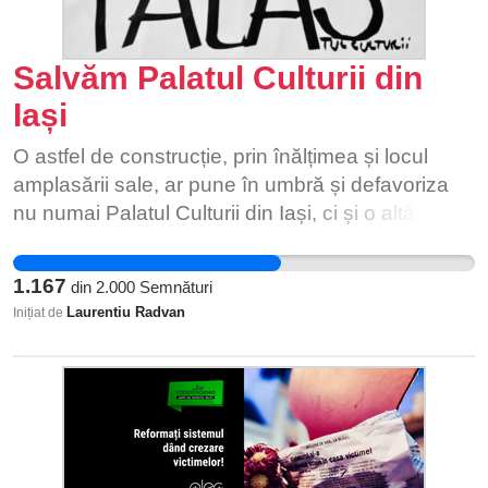
începând cu data de 13 decembrie 2019.
monoparentale; – alocarea unui beneficiu
Cercetătorul Costel Vânătoru și-a dedicat ultimii
bănesc de 2500 lei la naștere și de 4000 lei la
34 de ani cercetării, el fiind coordonator al
Salvăm Palatul Culturii din
adopția unui copil; Suntem obișnuiți să alegem
Stațiunii de Cercetare Legumicolă Buzău și un
răul cel mai mic, să fim mulțumiți cu puțin dar
Iași
om care a contribuit la dezvoltarea și
mulți nu știu că acest "puțin" schimbă radical si
aclimatizarea multor specii de plante și a păstrării
O astfel de construcție, prin înălțimea și locul
afectează viitorul copiilor. De ce un copil din
semințelor. În ultimii ani, a pus la punct la Buzău
amplasării sale, ar pune în umbră și defavoriza
România este nevoit să aleagă dintre o pereche
Banca de Gene, proiectul fiind unul personal,
nu numai Palatul Culturii din Iași, ci și o altă serie
de pantofi si o geacă? De ce nu le poate deține
care a primit girul fostului ministru al Agriculturii
de monumente de importanță locală și națională,
pe ambele? Deoarece nu sunt suficienți bani. Știi
Petre Daea. Faptul că a fost ales să fie primul
aflate în vecinătatea acestuia. Printre ele se
și tu asta. Doar ești părinte. Și îți dorești ce este
1.167
din
2.000
Semnături
director al acestei bănci a fost o recunoaștere a
numără Mănăstirea „Sfinții Trei Ierarhi” din Iași,
cel mai bun pentru copilul tău. Același lucru ar
Laurentiu Radvan
Inițiat de
meritelor celui mai bun specialist, pe care îl are
bijuterie arhitectonică unică în Europa, aflată la
trebui să îl facă și statul român. Mulțumesc pentru
România, în acest domeniu. „Costel Vânătoru
170 de metri de viitoarea clădire și Biserica
ințelegere!
este o adevărată legendă în domeniul
„Adormirea Maicii Domnului” din Iași, cunoscută
horticulturii. De 34 de ani munceşte în acest
și sub numele de Catedrala Catolică Veche,
domeniu. Până să fie numit aici, a fost şi director
aflată și ea la o distanță de numai 200 de metri
şi şeful laboratorului de genetică al staţiunii de
de locul amplasării. Blocul de 27 de etaje anterior