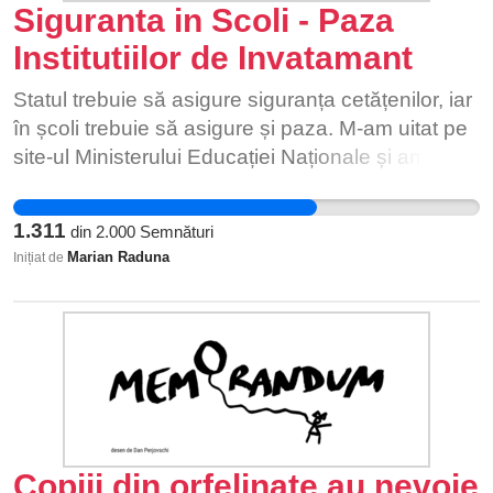
prealabil consultată, printr-o dezbatere publică
victime femei (mai ales cele de natură sexuală),
Siguranta in Scoli - Paza
proiecte ecologice intr-o perioada de crize
reală, accesibilă în ceea ce privește conținutul și
un mod de lucru ce încalcă menirea acestor
Institutiilor de Invatamant
ecologice globale acute, nu isi poate permite sa
posibilitatea efectivă a cetățenilor de a se
instituții. În timp ce agresorilor li se asigură
compromita astfel de proiecte doar pe motive
prezenta. Amplasarea unor astfel de volume, de
prezumția de nevinovăție, noi am constat din
Statul trebuie să asigure siguranța cetățenilor, iar
politice. Cerem o declaratie a ministrului
mare înălțime, în zona centrului istoric al orașului,
nenumărate cazuri în care am acordat asistență
în școli trebuie să asigure și paza. M-am uitat pe
agriculturii in care sa fie justificata aceasta
care pune într-un con de umbră arhitectura de
victimelor că prezumția de vinovăție planează
site-ul Ministerului Educației Naționale și am scos
demisie din punct de vedere al profesionalismului
patrimoniu a Iașului, dă dovadă de lipsă de
asupra majorității fetelor și femeilor când
numărul școlilor primare și gimnaziale, școlilor
necesar indeplinirii acestei functii. Mai mult,
profesionalism din partea autorităților locale și
raportează violență sexuală. Cuvintele femeilor si
profesionale, al liceelor și colegiilor. Avem 9848
cerem recunoasterea valorilor si a
pune la îndoială pregătirea specialiștilor
1.311
din
2.000
Semnături
fetelor, strigătele de ajutor și chiar plângerile
de unitati de invatamant unde ar trebui asigurată
profesionalismului in general in societatea
consultați. Conștientizăm importanța investițiilor
Marian Raduna
Inițiat de
penale sunt ignorate, tergiversate, puse la
paza de către stat: Școli primare: 2859 Școli
romaneasca prin reinstaurarea domnului
la nivelul Municipiului Iași și ne dorim, în calitate
îndoială. Prejudecățile despre fete și femei
gimnaziale: 5419 Școli profesionale: 58 Licee:
cercetator Costel Vanatoru in functia de Director
de cetățeni responsabili ai comunității locale,
afectează grav modul în care acționează oamenii
1085 Colegii: 408 Seminarii: 27 Altele: 20 Paza
al Bancii de Resurse Genetice Vegetale Bacau,
dezvoltarea economică a acestuia. Menționăm
legii, contribuind la ineficacitate în apărarea
acestora este făcută prin firme private, plătite tot
pentru ca acesta sa-si continue proiectul creat de
însă că vrem ca aceasta să fie una sustenabilă,
dreptului la viață și integritate fizică, garantat de
de la bugetul de stat. Dar Jandarmeria Romana
el si caruia si-a dedicat o mare parte din viata si
responsabilă și transparentă, nu una care să ne
Constituție. Se pretinde de la victime să vină ele
are aproape 25.000 de angajați, iar în fiecare
din cercetare. O Romanie "normala", moderna,
coste renunțarea la valorile de patrimoniu ale
însele cu toate dovezile și sunt blamate dacă nu
județ sunt în jur de 500 de angajați. Așa cum
calibrata la valorile democratiei europene nu isi
orașului nostru. Alătură-te și tu personalităților
au suficiente dovezi, deși atribuții legale de
jandarmii asigură paza anumitor instituții centrale
Copiii din orfelinate au nevoie
poate permite sa ia astfel de decizii doar ca
care susțin dezvoltarea responsabilă a Iașului!* *