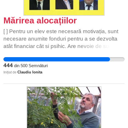
Mărirea alocațiilor
[ ] Pentru un elev este necesară motivația, sunt
necesare anumite fonduri pentru a se dezvolta
atât financiar cât si psihic. Are nevoie de suport
material, meditații, practicarea unui sport ( știm cu
toți ce inseamnă practicare unui sport fie de
444
din
500
Semnături
performanță sau nu, vorbind pe plan financiar.)
Claudiu Ionita
Inițiat de
Acestea pe lângă nevoile sale zilnice ( haine,
bani pentru consum, hrana, bani pentru diverse
activități/hobby-uri.). Nu toți putem dispune de
aceste lucruri asa că propun mărirea alocațiilor
cu cel puțin dublul sau. Cu toți vrem o țară mai
bună, un trai mai bun de aceea trebuie sa ne
inpunem punctul de vedere. Doar noi am putea
schimba ceva cu adevarat! [ ]Potrivit Legii nr.