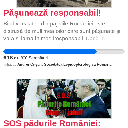
ca salariul politistului cu studii superioare este de
grupurile Facebook ,,Comuna Brebu" si ,,Brebu
Pășunează responsabil!
aproximativ 4000 lei net, s-au ingramadit aproape
Mereu Aproape". Doresc ca prin intermediul
toti sa termine studiile la o facultate oarecare. Sa
dumneavoastra sa mai facem o ultima incercare,
Biodiversitatea din pajiștile României este
nu mai vorbesc de aroganta lor fata de cetateni si
poate ni se vor alatura toti fostii elevi sau atleti ai
distrusă de mulțimea oilor care sunt pășunate și
fata de politistii de la politia rutiera a MAI, politisti
profesorului Neculai Dragan, in prezent ei insisi
vara și iarna în mod iresponsabil. Dacă în 2001,
care au absolvit o scoala de politie si sunt
parinti de elevi in comuna sau Municipiul
în România erau 7.776.000 ovine și caprine, în
remunerati mai putin. In politia locala s-au angajat
Campina. Poate vor semna petitia si alti cetateni
2013 numărul acestora crescuse la 12.710.000,
toate rudele aparatului politic suveran din
618
din
800
Semnături
cinstiti, curajosi si intelepti ai comunei , poate si
ca în 2017 să ajungă la 15.828.166 capete. În 16
localitate. Sa va mai spun ca politicul se
Andrei Crișan, Societatea Lepidopterologică Română
Inițiat de
cei care au construit-o efectiv si cunosc
ani, numărul de animale s-a dublat (creștere de
orienteaza catre cadrele care se apropie de
parametrii si durata de viata estimata a cladirii.
104%) (sursa: www.madr.ro). Numărul colosal de
pensionare din MAI si ii racoleaza promitandu-le
Cladirea Scolii Gimnaziale ,,Matei Basarab"
animale secătuiește pajiștile. În plus, din rațiuni
functii in politia locala ? Va dati seama ce nivel de
Brebu- Localul A este mai veche decat sala de
financiare (economisirea furajului), proprietarii de
coruptie se creeaza in acest oras ? Asadar, pe
sport, desi ambele au fost constuite in anul
oi au forțat legiuitorii să permită pășunatul și pe
langa pensia pe care o primesc de la stat, domniii
1975(sala ulterior scolii) nu beneficiaza in prezent
timpul iernii. Efectele sunt dezastruoase, covorul
respectivi mai primesc un salariu motivant de la
de acelasi tratament in ceea ce priveste
vegetal nu mai are când să se regenereze.
stat fiind angajati de catre politicul cu care au
investitiile in infrastructura. Scoala este izolata
Dispar florile, ”nu mai sunt plante nobile pe
SOS pădurile României:
colaborat pe timpul cat au fost activi in MAI. Cred
termic astfel incat nu se pot vedea cu ochiul liber
pășune”, observă și fermierii și inginerii agricoli