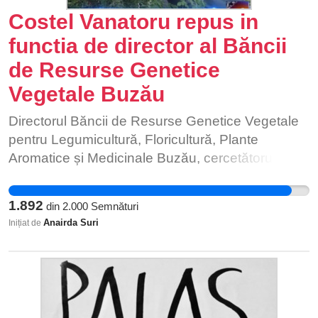
Costel Vanatoru repus in
61/1993 privind alocația de stat pentru copii,
valoarea acestor beneficii sociale se stabilește
functia de director al Băncii
prin raportare la Indicatorul Social de Referinta
de Resurse Genetice
(ISR). ISR reprezintă unitatea exprimată in lei la
Vegetale Buzău
nivelul căreia se raporteaza beneficiile de
asistență socială, suportate din bugetul de stat. [ ]
Directorul Băncii de Resurse Genetice Vegetale
Poate nu știai, dar… – Un sfert dintre copiii din
pentru Legumicultură, Floricultură, Plante
România renunță la școală, una dintre cauze
Aromatice și Medicinale Buzău, cercetătorul
fiind lipsa posibilităților financiare ale părinților. În
Costel Vânătoru, căruia îi aparține proiectul, a
2018, România a înregistrat un nivel ridicat al
fost demis prin ordin al ministrului Agriculturii. În
abandonului şcolar timpuriu, de 16,4%, arată o
1.892
din
2.000
Semnături
locul său, a fost numit temporar pentru
statistică Eurostat. [ ]Totodată, mai propun: –
Anairda Suri
Inițiat de
”coordonarea activității și dezvoltarea unei noi
acordarea unui spor suplimentar de 50% din
strategii de dezvoltare a Băncii, directorul
alocația primită pentru cel de-al doilea copil.
Agenției pentru Finanțarea Investițiilor Rurale
Sporul ar trebui să rămănă același și pentru
(AFIR), Adrian Chesnoiu. Chesnoiu este jurist de
familiile care au mai mult de 2 copii; – mărirea cu
profesie. Potrivit AFIR, delegarea se face
50% a cuantumului alocațiilor pentru familiile