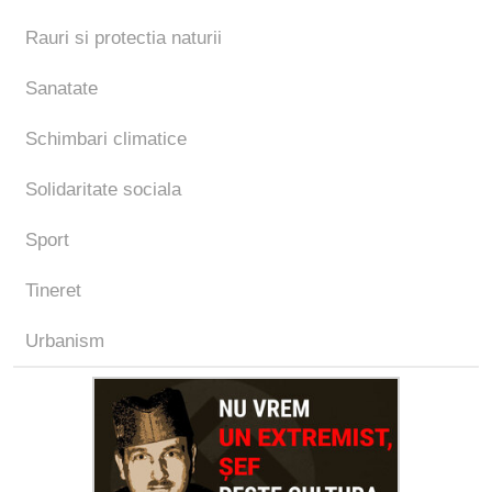
Rauri si protectia naturii
Sanatate
Schimbari climatice
Solidaritate sociala
Sport
Tineret
Urbanism