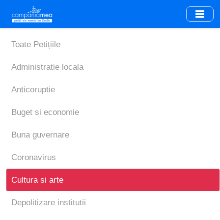
Skip
to
main
content
Toate Petițiile
Administratie locala
Anticoruptie
Buget si economie
Buna guvernare
Coronavirus
Cultura si arte
Depolitizare institutii