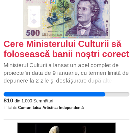
a 4-a putere în stat. Reprezintă singurul mod prin
care un segment important din populație are
acces la informație și prin care societatea civila
poate monitoriza activitatea parlamentară,
guvernamentală, prezidențială și în general a
Cere Ministerului Culturii să
administrației publice!
folosească banii noștri corect
Ministerul Culturii a lansat un apel complet de
proiecte în data de 9 ianuarie, cu termen limită de
depunere la 2 zile şi desfăşurare după alte 6, cu
ocazia Zilei Naţionale a Culturii. Însuşi ministerul
admite pe site-ul oficial imposibilitatea scrierii unui
810
din
1.000
Semnături
proiect în 2 zile. Comunitatea artistică s-a
Comunitatea Artistica Independentă
Inițiat de
mobilizat duminică când a citit anunțul incomplet
şi după ce a trimis mii de emailuri către ministru, a
primit un regulament de aplicare care îi dă mai