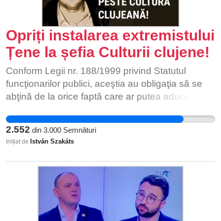
Opriți instalarea extremistului
Țene la șefia Culturii clujene!
Conform Legii nr. 188/1999 privind Statutul
funcţionarilor publici, aceştia au obligaţia să se
abţină de la orice faptă care ar putea aduce
prejudicii persoanelor fizice sau juridice ori
prestigiului corpului funcţionarilor publici. Câteva
2.552
din
3.000
Semnături
dintre ideile proliferate de domnul Țene Ioan
István Szakáts
Inițiat de
Vasile: - "Pentru mine e o datorie morală, ca
istoric şi conducător al comisiei de înălţare a
statuii lui Ion Antonescu la Cluj-Napoca din 2000,
să repun în coordonatele istorice ştiinţifice
contribuţia militară a mareşalului la apărarea
creştinătăţii şi civilizaţiei europene, dar şi ca să