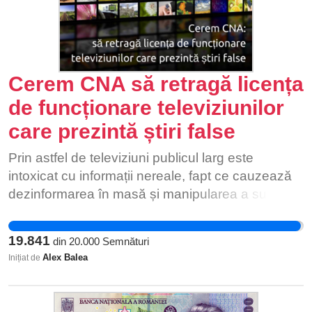
Cerem CNA să retragă licența
de funcționare televiziunilor
care prezintă știri false
Prin astfel de televiziuni publicul larg este
intoxicat cu informații nereale, fapt ce cauzează
dezinformarea în masă și manipularea a sute de
mii de oameni. Astfel sunt influențate alegeri și
politici publice, iar toate acestea se întamplă
19.841
din
20.000
Semnături
pentru a servi intereselor unor politicieni (sau
Alex Balea
Inițiat de
funcționari publici) corupți sau a unor așa ziși
oameni de afaceri dispuși să comită orice fel de
infracțiuni pentru a-și atinge scopurile. Presa este