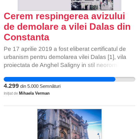
Cerem respingerea avizului
de demolare a vilei Dalas din
Constanta
Pe 17 aprilie 2019 a fost eliberat certificatul de
urbanism pentru demolarea vilei Dalas [1], vila
proiectata de Anghel Saligny in stil neoromanesc,
construita la inceputul anilor 1900, si
reprezentativa pentru arhitectura Constantei. Vila
4.299
din
5.000
Semnături
a fost de multa vreme parte din peisajul urban al
Mihaela Verman
Inițiat de
Constantei, si multi constanteni i-au trecut pragul,
fie ca si-au petrecut parte din copilarie in gradinita
ce si-a avut sediul acolo, sau ca au invatat limba
franceza in cadrul Aliantei Franceze. In acea
vreme, in cladirea intretinuta si ingrijita, o
adevarata bijuterie, se tineau cursuri si