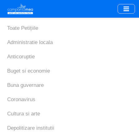
Skip
to
main
content
Toate Petițiile
Administratie locala
Anticoruptie
Buget si economie
Buna guvernare
Coronavirus
Cultura si arte
Depolitizare institutii