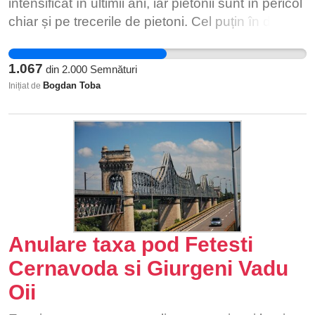
intensificat în ultimii ani, iar pietonii sunt în pericol
chiar și pe trecerile de pietoni. Cel puțin în dreptul
LiceuIui Dumitru Dumitrescu, accidentele sunt
mult prea dese, fiind pusă în pericol viața copiilor.
1.067
din
2.000
Semnături
Semnați și distribuiți petiția, vă rugăm! Indiferent
Bogdan Toba
Inițiat de
dacă suntem pietoni sau șoferi, avem nevoie de
siguranța rutieră în Buftea!
Anulare taxa pod Fetesti
Cernavoda si Giurgeni Vadu
Oii