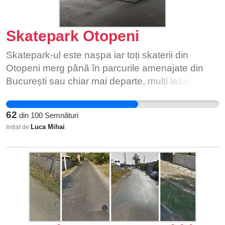
Skatepark Otopeni
Skatepark-ul este nașpa iar toți skaterii din
Otopeni merg până în parcurile amenajate din
București sau chiar mai departe, mulți lasandu-se
din motivul asta. Dacă ar incepe un proiect pe
placul nostru nu s-ar mai întâmpla asta.
62
din
100
Semnături
Luca Mihai
Inițiat de