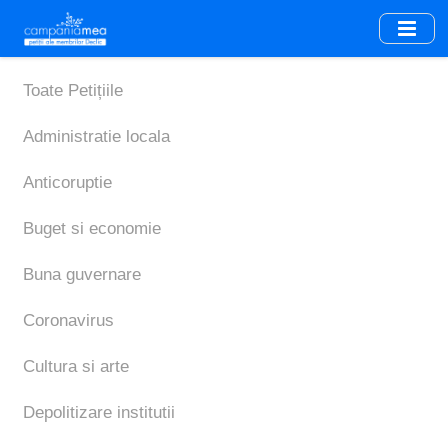
Skip
to
main
content
Toate Petițiile
Administratie locala
Anticoruptie
Buget si economie
Buna guvernare
Coronavirus
Cultura si arte
Depolitizare institutii