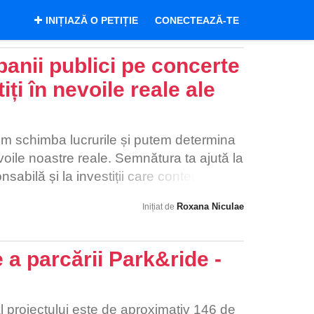
INIȚIAZĂ O PETIȚIE
CONECTEAZĂ-TE
 banii publici pe concerte
ți în nevoile reale ale
m schimba lucrurile și putem determina
evoile noastre reale. Semnătura ta ajută la
nsabilă și la investiții care contează cu
Roxana Niculae
Inițiat de
 a parcării Park&ride -
al proiectului este de aproximativ 146 de