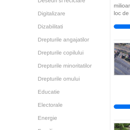
Deseuri si reciclare
milioa
loc de
Digitalizare
a cost
Dizabilitati
perioa
benefi
Drepturile angajatilor
atât de
apropi
Drepturile copilului
nu este
Drepturile minoritatilor
duce l
și ale 
Drepturile omului
aproba
Redire
Educatie
sustena
Înfiin
Electorale
cabine
Energie
primar
licita