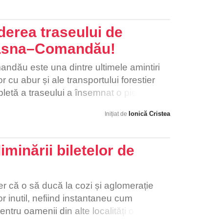
unui om care nu este atent la volan
erea traseului de
asna–Comandău!
ău este una dintre ultimele amintiri
or cu abur și ale transportului forestier
etă a traseului a însemnat o pierdere
de istorie feroviară, ci și pentru
Ionică Cristea
Inițiat de
ar fi beneficiat de un flux constant de
Traseul poate fi revitalizat cu investiții
ialul de dezvoltare turistică durabilă.
minării biletelor de
 ar însemna crearea de locuri de muncă,
sna și atragerea turiștilor interesați de
nțe autentice. În plus, mocănița ar putea
r că o să ducă la cozi și aglomerație
onal și cultural, o punte între generații
or inutil, nefiind instantaneu cum
cală. Să nu lăsăm să ruginească o
tru oamenii din alte localități o să fie