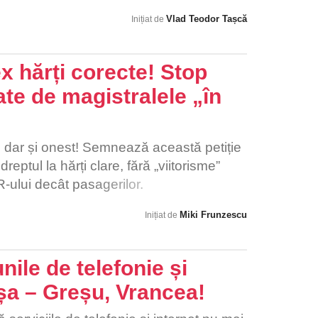
tehnic și natural românesc!
cu transportul public, deoarece au
Vlad Teodor Tașcă
Inițiat de
a zile întregi să fie făcut, și o să fie
vaie, acestea fiind deja aglomerate, o să
aparatele de validat. Trebuie să ne pese
 hărți corecte! Stop
 care locuiesc în alte părți ale județului,
ate de magistralele „în
 dar și onest! Semnează această petiție
reptul la hărți clare, fără „viitorisme”
-ului decât pasagerilor.
Miki Frunzescu
Inițiat de
nile de telefonie și
pșa – Greșu, Vrancea!