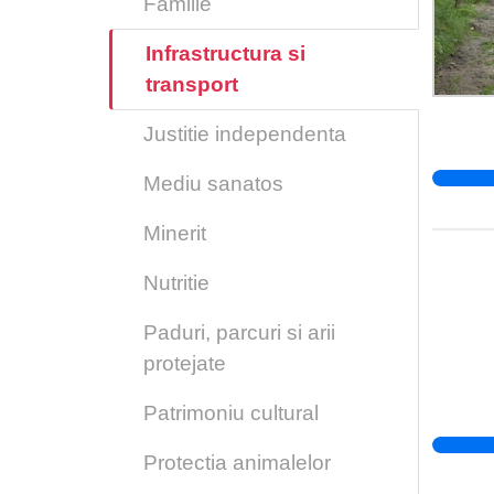
Familie
146-de
cearta
Infrastructura si
lamino
transport
19903
Justitie independenta
Mediu sanatos
Minerit
Nutritie
Paduri, parcuri si arii
protejate
Patrimoniu cultural
Protectia animalelor