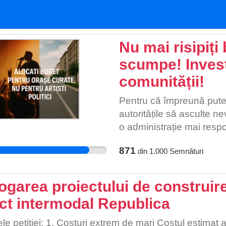
Nu mai risipiți
scumpe! Investi
comunității!
Pentru că împreună pute
autoritățile să asculte n
o administrație mai respo
adevărat.
871
din
1.000
Semnături
ogarea proiectului de construire
ct intermodal Republica
le petiției: 1. Costuri extrem de mari Costul estimat 