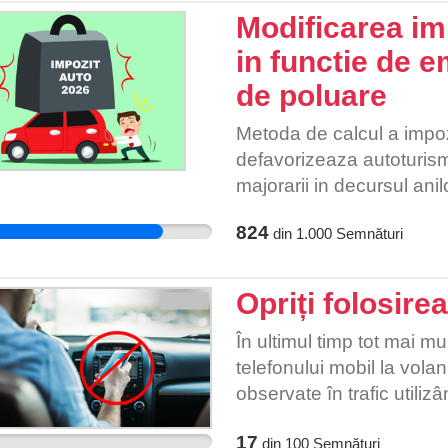
evacuări sport sau faruri p
Modificarea im
atât de complicat, încât 
in functie de 
alte țări europene (Germa
de poluare
reglementat, verificat și 
reguli clare.
Metoda de calcul a impoz
defavorizeaza autoturism
majorarii in decursul anil
de emisiile de CO2 si no
824
din
1.000
Semnături
fata de toti proprietarii d
autoturisme Non-EURO
Opriți folosirea
În ultimul timp tot mai mu
telefonului mobil la vola
observate în trafic utili
oamenii scriu mesaje, sta
17
filme la volan și asta m
din
100
Semnături