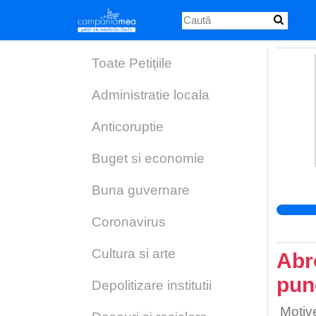
Skip
to
main
content
Toate Petițiile
Administratie locala
Anticoruptie
Buget si economie
Buna guvernare
Coronavirus
Cultura si arte
Abr
pun
Depolitizare institutii
Motive