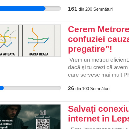
comoară a patrimoniului 
mult mai greu să circule 
161
din
200
Semnături
nevoie de acest card care i
haos în autobuze și tram
mai fie și îmbulzeală la 
Cerem Metrorex
și de turiști și de oamenii
confuziei cauz
nu doar de noi.
pregatire”!
Vrem un metrou eficient,
dacă și tu crezi că avem d
care servesc mai mult PR
26
din
100
Semnături
Salvați conexiu
internet în Le