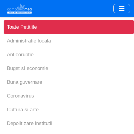
Skip
to
main
content
Toate Petițiile
Administratie locala
Anticoruptie
Buget si economie
Buna guvernare
Coronavirus
Cultura si arte
Depolitizare institutii