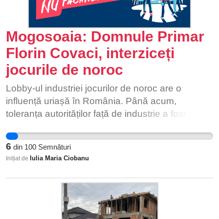
Mogosoaia: Domnule Primar
Florin Covaci, interziceți
jocurile de noroc
Lobby-ul industriei jocurilor de noroc are o
influență uriașă în România. Până acum,
toleranța autorităților față de industrie a fost
aproape totală. Păcănelele și alte jocuri de noroc
se află peste tot, chiar și la parterul blocului în
6
din
100
Semnături
care locuim. Nu e de mirare că România ocupă
Iulia Maria Ciobanu
Inițiat de
locul 2 în lume după Statele Unite în ce privește
numărul de cazinouri autorizate. [1] Deși românii
reprezintă 0,24% din populația lumii, din România
se joacă 3,1% din cifra totală online pe plan
mondial. [2] 1 din 4 adolescenți români a jucat la