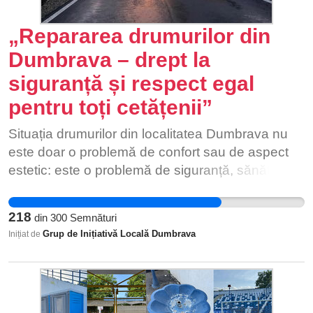
„Repararea drumurilor din
Dumbrava – drept la
siguranță și respect egal
pentru toți cetățenii”
Situația drumurilor din localitatea Dumbrava nu
este doar o problemă de confort sau de aspect
estetic: este o problemă de siguranță, sănătate și
drept egal al cetățenilor la servicii publice
decente. Lipsa asfaltării și reparațiilor duce la: •
218
din
300
Semnături
formarea excesivă de praf, care afectează
Grup de Inițiativă Locală Dumbrava
Inițiat de
sănătatea oamenilor, în special copii, vârstnicii și
persoanele cu afecțiuni respiratorii; • poluarea
aerului și a solului din imediata apropiere a
drumurilor; • deteriorarea frecventă a vehiculelor