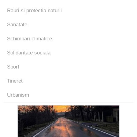
Rauri si protectia naturii
Sanatate
Schimbari climatice
Solidaritate sociala
Sport
Tineret
Urbanism